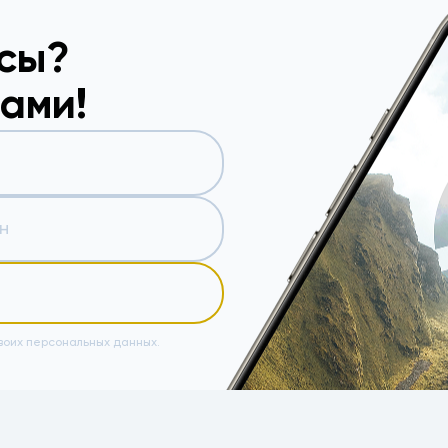
осы?
вами!
воих персональных данных.