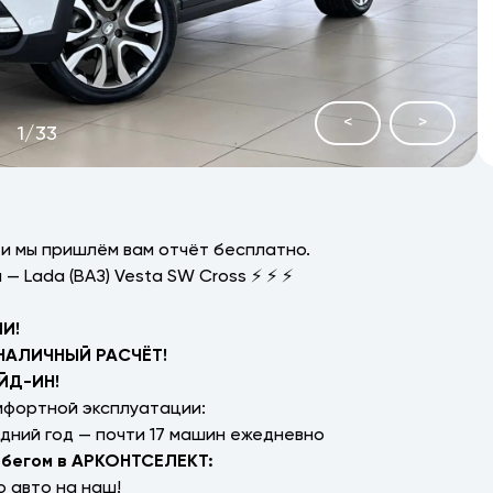
<
>
1
/
33
и мы пришлём вам отчёт бесплатно.
 Lada (ВАЗ) Vesta SW Cross ⚡ ⚡ ⚡
И!
НАЛИЧНЫЙ РАСЧЁТ!
ЙД-ИН!
мфортной эксплуатации:
дний год — почти 17 машин ежедневно
обегом в АРКОНТСЕЛЕКТ:
 авто на наш!