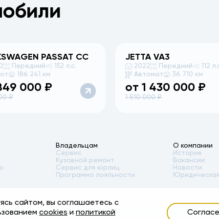
мобили
KSWAGEN
PASSAT CC
JETTA
VA3
0
Передний
152 л.с.
2022
Передний
112 л.
бот
186 241 км
Автомат
36 710 км
849 000
₽
от
1 430 000
₽
00
₽
1 510 000
₽
Владельцам
О компании
Сервис
История
Кузовной ремонт
Вакансии
то
Сервис для юрлиц
Новости
Программа лояльности
Юридическая
ясь сайтом, вы соглашаетесь с
ости автомобилей, аксессуаров* и сервисного обслуживания, носит инфор
ьзованием
cookies
и
политикой
Соглас
я подробной информации обращайтесь в наши автосалоны. Опубликованная 