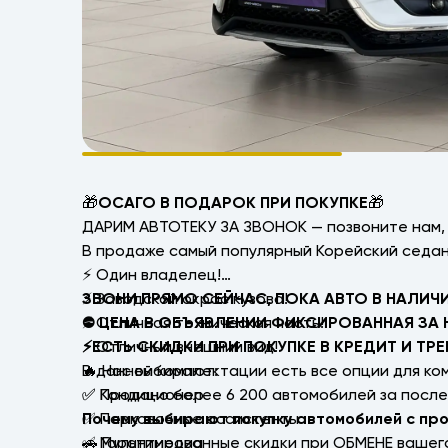
🎁
ОСАГО В ПОДАРОК ПРИ ПОКУПКЕ
🎁
ДАРИМ АВТОТЕКУ ЗА ЗВОНОК — позвоните нам, 
В продаже самый популярный Корейский седан —
⚡ Один владелец!
⚡ Заводской окрас кузова!
ЗВОНИ ПРЯМО СЕЙЧАС, ПОКА АВТО В НАЛИЧИ
⚡ Отличная техническая часть!
⛔ ЦЕНА В ОБЪЯВЛЕНИИ ФИКСИРОВАННАЯ ЗА 
⚡ Отличный внешний вид!
⚡ЕСТЬ СКИДКИ ПРИ ПОКУПКЕ В КРЕДИТ И ТРЕ
В данной комплектации есть все опции для ко
🔥 Нас выбирают:
✅ Кондиционер
✅ Продано более 6 200 автомобилей за после
✅ Парковочные ассистенты
Почему выбирают покупку автомобилей с пр
✅ Мультимедиа
🚗 Гарантированные скидки при ОБМЕНЕ вашего