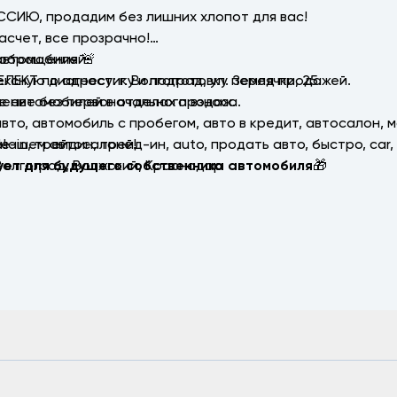
ССИЮ, продадим без лишних хлопот для вас!
асчет, все прозрачно!
автомобилей.
 обращения 🚨
ексную диагностику и подготовку перед продажей.
КТ по адресу: г. Волгоград, ул. Землячки, 25.
ление без первоначального взноса.
ие автомобилей в отделах продаж.
 авто, автомобиль с пробегом, авто в кредит, автосалон, 
 нашем автосалоне!
!
е-in, трейдин, трейд-ин, аutо, продать авто, быстро, саr
 Волгоград, Волжский, Краснодар
ет для будущего собственника автомобиля
🎁