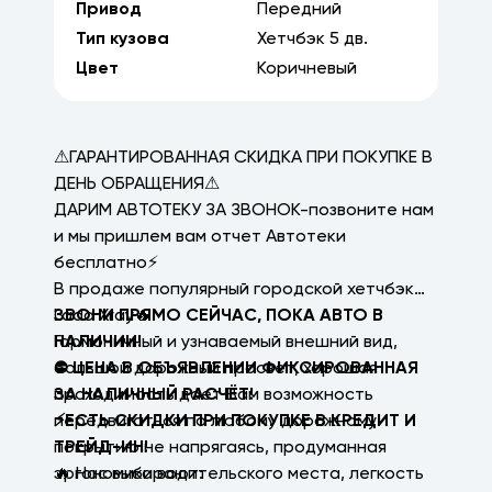
Привод
Передний
Тип кузова
Хетчбэк
5
дв.
Цвет
Коричневый
⚠ГАРАНТИРОВАННАЯ СКИДКА ПРИ ПОКУПКЕ В
ДЕНЬ ОБРАЩЕНИЯ⚠
ДАРИМ АВТОТЕКУ ЗА ЗВОНОК-позвоните нам
и мы пришлем вам отчет Автотеки
бесплатно⚡
В продаже популярный городской хетчбэк
Lada Xray🔥
ЗВОНИ ПРЯМО СЕЙЧАС, ПОКА АВТО В
Гармоничный и узнаваемый внешний вид,
НАЛИЧИИ!
большой дорожный просвет, хорошая
⛔ ЦЕНА В ОБЪЯВЛЕНИИ ФИКСИРОВАННАЯ
проходимость дает Вам возможность
ЗА НАЛИЧНЫЙ РАСЧЁТ!
передвигаться по любому дорожному
⚡ЕСТЬ СКИДКИ ПРИ ПОКУПКЕ В КРЕДИТ И
покрытию не напрягаясь, продуманная
ТРЕЙД-ИН!
эргономика водительского места, легкость
🔥 Нас выбирают: