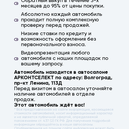
Обратный выкуп в течение 3-х
месяцев до 95% от цены покупки.
Абсолютно каждый автомобиль
проходит полную комплексную
проверку перед продажей.
Низкие ставки по кредиту и
возможность оформления без
первоначального взноса.
Видеопрезентация любого
автомобиля с наших площадок по
вашему запросу.
Автомобиль находится в автосалоне
АРКОНТСЕЛЕКТ по адресу:
Волгоград
,
пр-кт Ленина, 113Д
Перед визитом в автосалон уточняйте
наличие автомобилей в отделе
продаж.
Этот автомобиль ждёт вас!
* Вся представленная на сайте информация, касающаяся
стоимости автомобилей, носит информационный характер
и не является публичной офертой, определяемой
положениями ст. 437 (2) ГК РФ. Для получения подробной
информации обращайтесь в наши автосалоны.
Опубликованная на данном сайте информация может быть