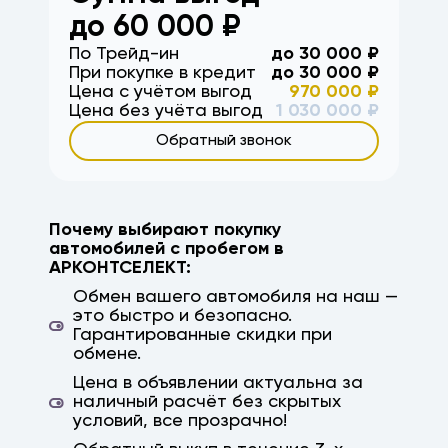
волгоград, волжский, район, третья
до
60 000
₽
продольная, вторая продольная,
По Трейд-ин
до
30 000
₽
Краснодар, Ростов, Ростов-на-Дону,
При покупке в кредит
до
30 000
₽
Саратов, Астрахань, Михайловка, кача,
Цена с учётом выгод
970 000
₽
ерзовка, элиста, калмыкия, камышин,
Цена без учёта выгод
1 030 000
₽
дубовка, заказ авто, авто на заказ,
Обратный звонок
параллельный импорт, япония, корея, китай,
немецкие авто, гарантия, высокая оценка
Почему выбирают покупку
автомобилей с пробегом в
АРКОНТСЕЛЕКТ:
Обмен вашего автомобиля на наш —
это быстро и безопасно.
Гарантированные скидки при
обмене.
Цена в объявлении актуальна за
наличный расчёт без скрытых
условий, все прозрачно!