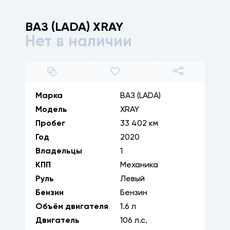
ВАЗ (LADA)
XRAY
Нет в наличии
1
/
26
Марка
ВАЗ (LADA)
Модель
XRAY
Пробег
33 402 км
Год
2020
Владельцы
1
КПП
Механика
Руль
Левый
Бензин
Бензин
Объём двигателя
1.6
л
Двигатель
106
л.с.