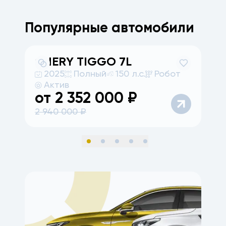
Популярные автомобили
CHERY
TIGGO 7L
A
2025
Полный
150 л.с.
Робот
Актив
от
2 352 000
₽
2 940 000
₽
6