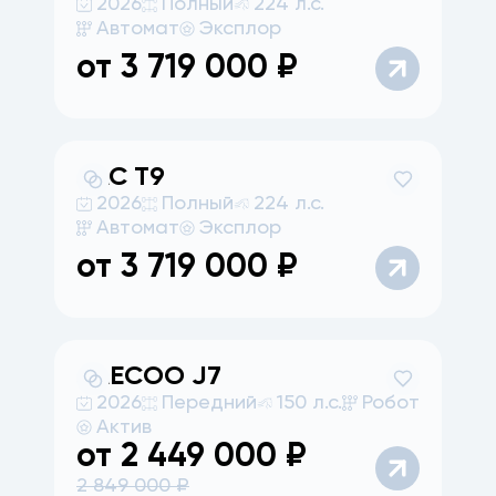
2026
Полный
224 л.с.
Автомат
Эксплор
от
3 719 000
₽
JAC
T9
2026
Полный
224 л.с.
Автомат
Эксплор
от
3 719 000
₽
JAECOO
J7
2026
Передний
150 л.с.
Робот
Актив
от
2 449 000
₽
2 849 000
₽