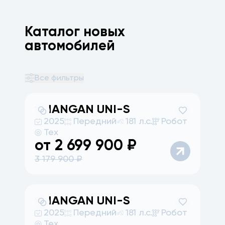
Каталог новых
автомобилей
Все фильтры
CHANGAN
UNI-S
2025
Передний
181 л.с.
Робот
Тех
от
2 699 900
₽
3 179 900
₽
CHANGAN
UNI-S
2025
Передний
181 л.с.
Робот
Тех