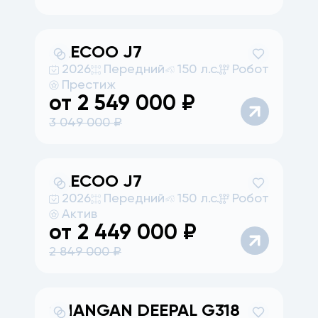
JAECOO
J7
2026
Передний
150 л.с.
Робот
Престиж
от
2 549 000
₽
3 049 000
₽
JAECOO
J7
2026
Передний
150 л.с.
Робот
Актив
от
2 449 000
₽
2 849 000
₽
CHANGAN
DEEPAL G318