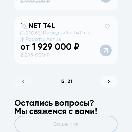
6 990 000
₽
TENET
T4L
2026
Передний
147 л.с.
Робот
Актив
от
1 929 000
₽
2 279 000
₽
1
2
…
21
Остались вопросы?
Мы свяжемся с вами!