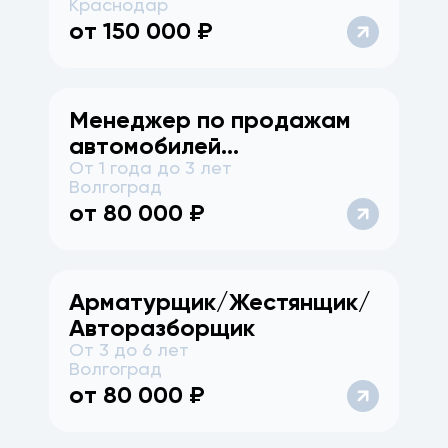
Краснодар
от
150 000
₽
Менеджер по продажам
автомобилей
От 1 года до 3 лет
(Тракторозаводский р-н)
Волгоград
от
80 000
₽
Арматурщик/Жестянщик/
Авторазборщик
От 3 до 6 лет
Волгоград
от
80 000
₽