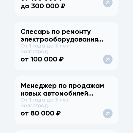
до
300 000
₽
Слесарь по ремонту
электрооборудования
От 1 года до 3 лет
автомобилей, дилерский
Волгоград
центр Voyah
от
100 000
₽
Менеджер по продажам
новых автомобилей
От 1 года до 3 лет
(EXEED)
Волгоград
от
80 000
₽