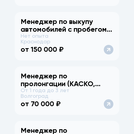
Менеджер по выкупу
автомобилей с пробегом
Нет опыта
(г. Краснодар)
Краснодар
от
150 000
₽
Менеджер по
пролонгации (КАСКО,
От 1 года до 3 лет
ОСАГО)
Волгоград
от
70 000
₽
Менеджер по