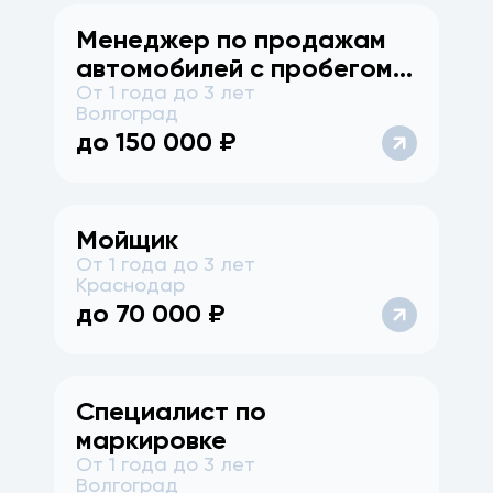
Менеджер по продажам
автомобилей с пробегом
От 1 года до 3 лет
(Красноармейский р-н)
Волгоград
до
150 000
₽
Мойщик
От 1 года до 3 лет
Краснодар
до
70 000
₽
Специалист по
маркировке
От 1 года до 3 лет
Волгоград