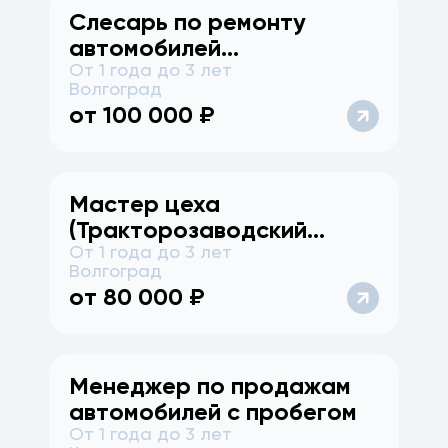
Слесарь по ремонту
автомобилей
От 1 года до 3 лет
Тракторозаводской р-н
Волгоград
от
100 000
₽
Мастер цеха
(Тракторозаводский
От 1 года до 3 лет
район)
Волгоград
от
80 000
₽
Менеджер по продажам
автомобилей с пробегом
От 1 года до 3 лет