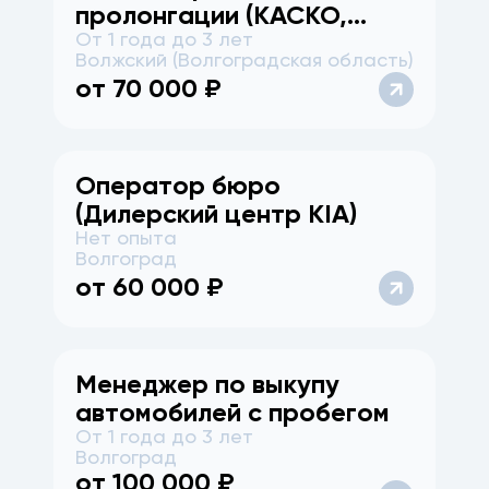
пролонгации (КАСКО,
От 1 года до 3 лет
ОСАГО), г. Волжский
Волжский (Волгоградская область)
от
70 000
₽
Оператор бюро
(Дилерский центр KIA)
Нет опыта
Волгоград
от
60 000
₽
Менеджер по выкупу
автомобилей с пробегом
От 1 года до 3 лет
Волгоград
от
100 000
₽