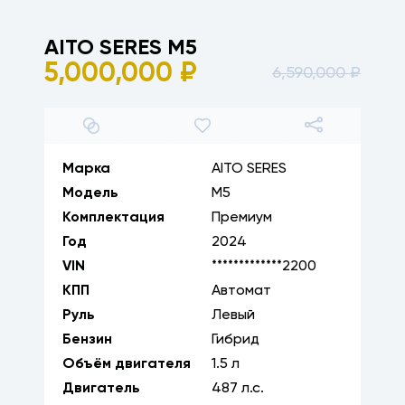
AITO SERES
M5
5,000,000
₽
6,590,000
₽
1
/
10
Марка
AITO SERES
Модель
M5
Комплектация
Премиум
Год
2024
VIN
*************2200
КПП
Автомат
Руль
Левый
Бензин
Гибрид
Объём двигателя
1.5
л
Двигатель
487
л.с.