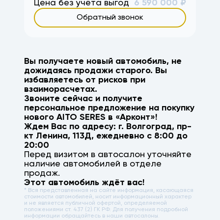
Цена без учёта выгод
6 590 000
₽
Обратный звонок
Вы получаете новый автомобиль, не
дожидаясь продажи старого. Вы
избавляетесь от рисков при
взаиморасчетах.
Звоните сейчас и получите
персональное предложение на покупку
нового
AITO SERES
в «Арконт»!
Ждем Вас по адресу: г.
Волгоград
,
пр-
кт Ленина, 113Д
, ежедневно с 8:00 до
20:00
Перед визитом в автосалон уточняйте
наличие автомобилей в отделе
продаж.
Этот автомобиль ждёт вас!
* Вся представленная на сайте информация, касающаяся
стоимости автомобилей, носит информационный характер
и не является публичной офертой, определяемой
положениями ст. 437 (2) ГК РФ. Для получения подробной
информации обращайтесь в наши автосалоны.