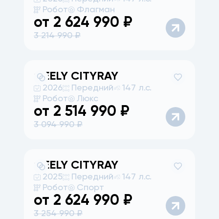
Робот
Флагман
от
2 624 990
₽
3 214 990
₽
GEELY
CITYRAY
2026
Передний
147 л.с.
Робот
Люкс
от
2 514 990
₽
3 094 990
₽
GEELY
CITYRAY
2025
Передний
147 л.с.
Робот
Спорт
от
2 624 990
₽
3 254 990
₽