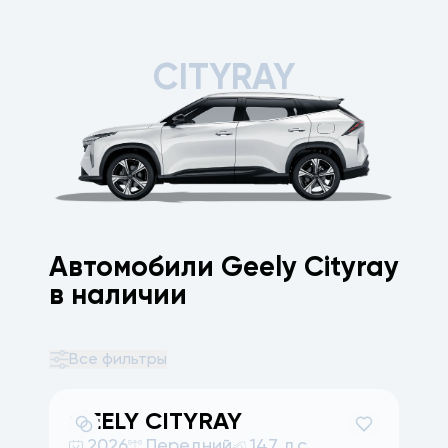
CITYRAY
Автомобили Geely Cityray
в наличии
Все фильтры
GEELY
CITYRAY
2026
Передний
147 л.с.