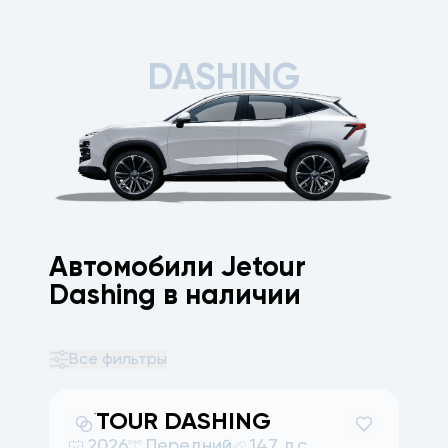
DASHING
Автомобили Jetour
Dashing в наличии
Все фильтры
JETOUR
DASHING
2026
Передний
147 л.с.