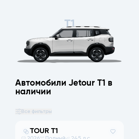
T1
Автомобили Jetour T1 в
наличии
Все фильтры
JETOUR
T1
2026
Полный
245 л.с.