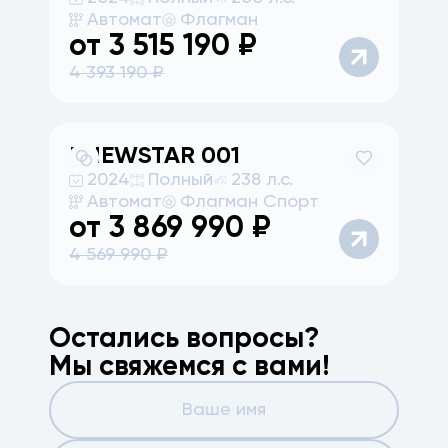
Автомат
Флагман
от
3 515 190
₽
4 393 190
₽
KNEWSTAR
001
2024
Полный
238 л.с.
Автомат
Флагман Спорт
от
3 869 990
₽
4 569 990
₽
Остались вопросы?
Мы свяжемся с вами!