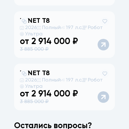
TENET
T8
2026
Полный
197 л.с.
Робот
Ультра
от
2 914 000
₽
3 885 000
₽
TENET
T8
2026
Полный
197 л.с.
Робот
Ультра
от
2 914 000
₽
3 885 000
₽
Остались вопросы?