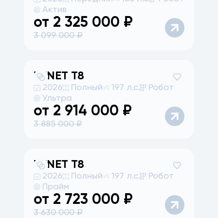
Актив
от
2 325 000
₽
3 099 000
₽
TENET
T8
2026
Полный
197 л.с.
Робот
Ультра
от
2 914 000
₽
3 885 000
₽
TENET
T8
2026
Полный
197 л.с.
Робот
Прайм
от
2 723 000
₽
3 630 000
₽