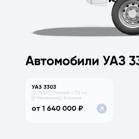
Автомобили УАЗ 3
УАЗ
3303
2026
Полный
112 л.с.
Механика
Базовая
от
1 640 000
₽