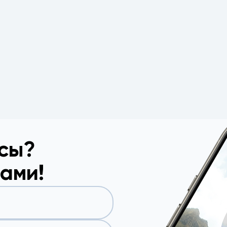
осы?
вами!