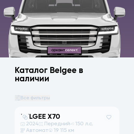
Каталог Belgee в
наличии
Все фильтры
BELGEE
X70
2024
Передний
150 л.с.
Автомат
19 115 км