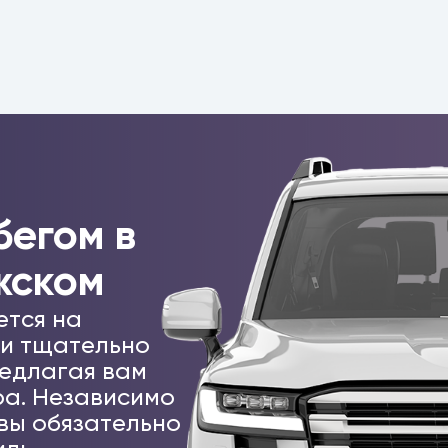
бегом в
жском
ется на
 и тщательно
едлагая вам
а. Независимо
 вы обязательно