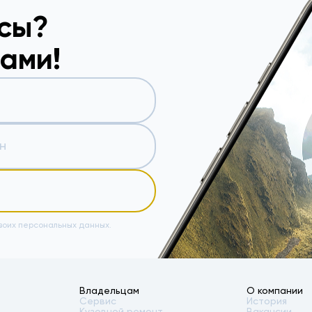
осы?
вами!
воих персональных данных.
Владельцам
О компании
Сервис
История