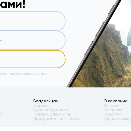
вами!
воих персональных данных.
Владельцам
О компании
Сервис
История
Кузовной ремонт
Вакансии
то
Сервис для юрлиц
Новости
Программа лояльности
Юридическая