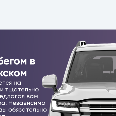
бегом в
жском
ется на
 и тщательно
едлагая вам
а. Независимо
 вы обязательно