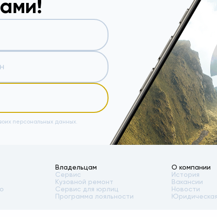
вами!
воих персональных данных.
Владельцам
О компании
Сервис
История
Кузовной ремонт
Вакансии
то
Сервис для юрлиц
Новости
Программа лояльности
Юридическая