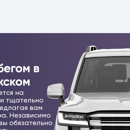
бегом в
жском
ется на
 и тщательно
едлагая вам
а. Независимо
 вы обязательно