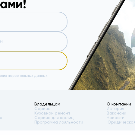
вами!
воих персональных данных.
Владельцам
О компании
Сервис
История
Кузовной ремонт
Вакансии
то
Сервис для юрлиц
Новости
Программа лояльности
Юридическая