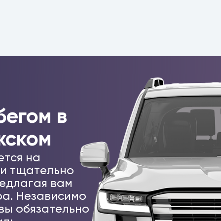
бегом в
жском
ется на
 и тщательно
едлагая вам
а. Независимо
 вы обязательно