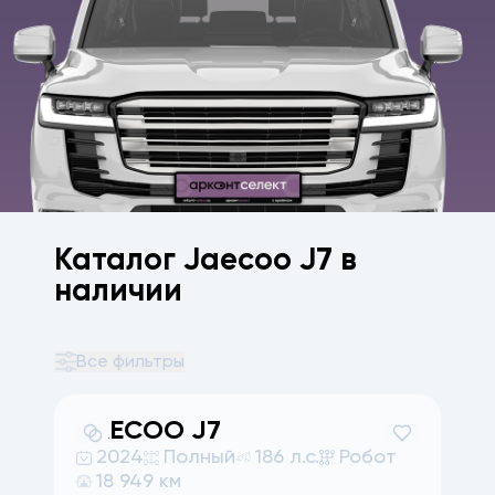
Каталог Jaecoo J7 в
наличии
Все фильтры
JAECOO
J7
2024
Полный
186 л.с.
Робот
18 949 км