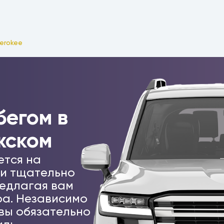
erokee
бегом в
жском
ется на
 и тщательно
едлагая вам
а. Независимо
 вы обязательно