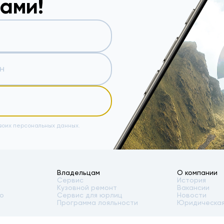
вами!
воих персональных данных.
Владельцам
О компании
Сервис
История
Кузовной ремонт
Вакансии
то
Сервис для юрлиц
Новости
Программа лояльности
Юридическая