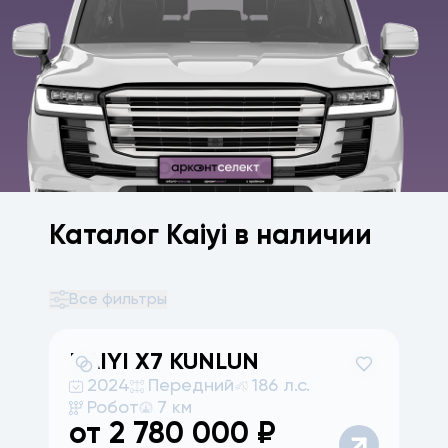
Каталог Kaiyi в наличии
Все фильтры
KAIYI
X7 KUNLUN
2024
Передний
186 л.с.
Робот
7 км
от
2 780 000
₽