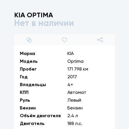
KIA
OPTIMA
Нет в наличии
1
/
30
Марка
KIA
Модель
Optima
Пробег
171 798 км
Год
2017
Владельцы
4+
КПП
Автомат
Руль
Левый
Бензин
Бензин
Объём двигателя
2.4
л
Двигатель
188
л.с.