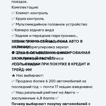
поездок.
Комплектация:
✅ Климат-контроль
✅ Круиз контроль
✅ Мультимедийное головное устройство
✅Камера заднего вида
✅Задние и передние парктроники
✅ Электростеклоподъемники
ЗВОНИ ПРЯМО СЕЙЧАС, ПОКА АВТО В
✅ Электрорегулировка зеркал
НАЛИЧИИ!
✅ Подогрев передних сидений
⛔ ЦЕНА В ОБЪЯВЛЕНИИ ФИКСИРОВАННАЯ
✅ Обогрев рулевого колеса
ЗА НАЛИЧНЫЙ РАСЧЁТ!
✅ Литые диски
⚡ЕСТЬ СКИДКИ ПРИ ПОКУПКЕ В КРЕДИТ И
ТРЕЙД-ИН!
🔥 Нас выбирают:
✅ Продано более 6 200 автомобилей за
последний год — почти 17 машин ежедневно
✅ Наш реальный рейтинг на Авито —
заслуженные 4,8 балла ✅
Почему выбирают покупку автомобилей с