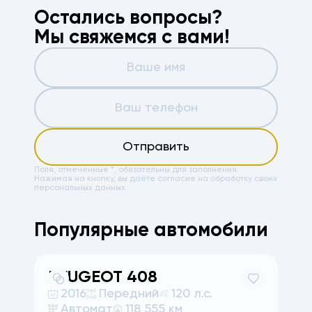
Остались вопросы?
Мы свяжемся с вами!
Отправить
Поля, отмеченные *, обязательны для заполнения.
Нажимая на кнопку, вы даёте
согласие на обработку своих
персональных данных.
Популярные автомобили
PEUGEOT
408
2016
Передний
120 л.с.
Автомат
118 555 км