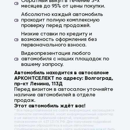
Обратный выкуп в течение 3-х
месяцев до 95% от цены покупки.
Абсолютно каждый автомобиль
проходит полную комплексную
проверку перед продажей.
Низкие ставки по кредиту и
возможность оформления без
первоначального взноса.
Видеопрезентация любого
автомобиля с наших площадок по
вашему запросу.
Автомобиль находится в автосалоне
АРКОНТСЕЛЕКТ по адресу:
Волгоград
,
пр-кт Ленина, 113Д
Перед визитом в автосалон уточняйте
наличие автомобилей в отделе
продаж.
Этот автомобиль ждёт вас!
* Вся представленная на сайте информация, касающаяся
стоимости автомобилей, носит информационный характер
и не является публичной офертой, определяемой
положениями ст. 437 (2) ГК РФ. Для получения подробной
информации обращайтесь в наши автосалоны.
Опубликованная на данном сайте информация может быть