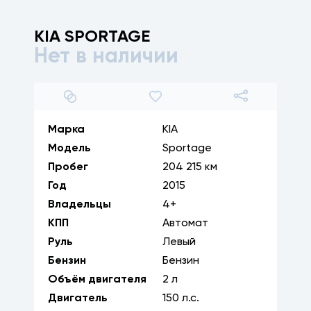
KIA
SPORTAGE
Нет в наличии
1
/
27
Марка
KIA
Модель
Sportage
Пробег
204 215 км
Год
2015
Владельцы
4+
КПП
Автомат
Руль
Левый
Бензин
Бензин
Объём двигателя
2
л
Двигатель
150
л.с.