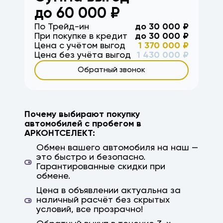
волгоград, волжский, район, третья
до
60 000
₽
продольная, вторая продольная,
По Трейд-ин
до
30 000
₽
Краснодар, Ростов, Ростов-на-Дону,
При покупке в кредит
до
30 000
₽
Саратов, Астрахань, Михайловка, кача,
Цена с учётом выгод
1 370 000
₽
ерзовка, элиста, калмыкия, камышин,
Цена без учёта выгод
1 430 000
₽
дубовка, заказ авто, авто на заказ,
Обратный звонок
параллельный импорт, япония, корея, китай,
немецкие авто, гарантия, высокая оценка
Почему выбирают покупку
автомобилей с пробегом в
АРКОНТСЕЛЕКТ:
Обмен вашего автомобиля на наш —
это быстро и безопасно.
Гарантированные скидки при
обмене.
Цена в объявлении актуальна за
наличный расчёт без скрытых
условий, все прозрачно!