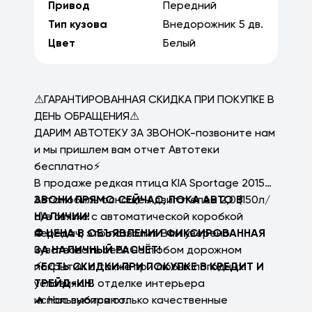
Привод
Передний
Тип кузова
Внедорожник
5
дв.
Цвет
Белый
⚠ГАРАНТИРОВАННАЯ СКИДКА ПРИ ПОКУПКЕ В
ДЕНЬ ОБРАЩЕНИЯ⚠
ДАРИМ АВТОТЕКУ ЗА ЗВОНОК-позвоните нам
и мы пришлем вам отчет Автотеки
бесплатно⚡
В продаже редкая птица KIA Sportage 2015
Автомобиль оснащен двигателем 2,0 (150л/
ЗВОНИ ПРЯМО СЕЙЧАС, ПОКА АВТО В
с) в связке с автоматической коробкой
НАЛИЧИИ!
передач, это позволит Вам уверено
⛔ ЦЕНА В ОБЪЯВЛЕНИИ ФИКСИРОВАННАЯ
чувствовать себя на любом дорожном
ЗА НАЛИЧНЫЙ РАСЧЁТ!
покрытии а также при любых погодных
⚡ЕСТЬ СКИДКИ ПРИ ПОКУПКЕ В КРЕДИТ И
условиях. В отделке интерьера
ТРЕЙД-ИН!
используются только качественные
🔥 Нас выбирают: