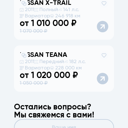
NISSAN
X-TRAIL
2011
Полный
141 л.с.
Вариатор
246 918 км
от
1 010 000
₽
1 070 000
₽
NISSAN
TEANA
2011
Передний
182 л.с.
Вариатор
228 000 км
от
1 020 000
₽
1 050 000
₽
Остались вопросы?
Мы свяжемся с вами!