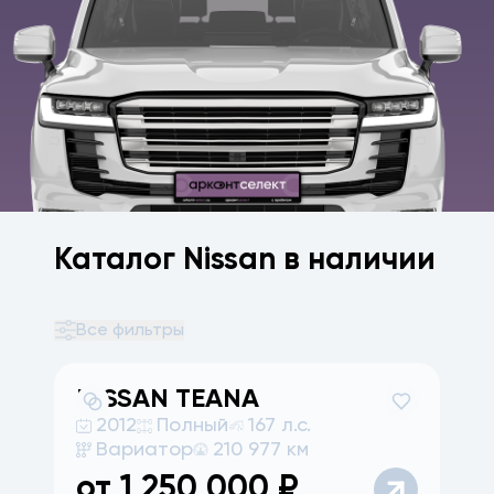
Каталог Nissan в наличии
Все фильтры
NISSAN
TEANA
2012
Полный
167 л.с.
Вариатор
210 977 км
от
1 250 000
₽