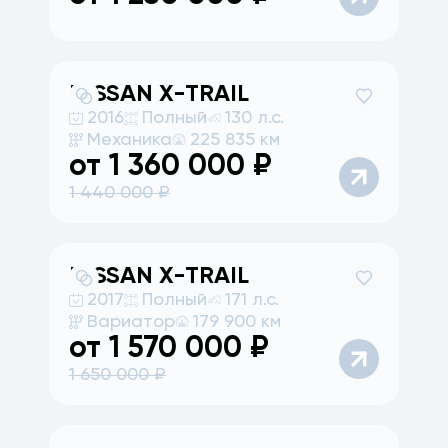
NISSAN
X-TRAIL
2016
Полный
130 л.с.
Механика
225 835 км
от
1 360 000
₽
1 440 000
₽
NISSAN
X-TRAIL
2017
Полный
171 л.с.
Вариатор
179 900 км
от
1 570 000
₽
1 650 000
₽