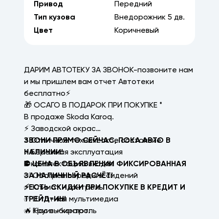
Привод
Передний
Тип кузова
Внедорожник
5
дв.
Цвет
Коричневый
ДАРИМ АВТОТЕКУ ЗА ЗВОНОК-позвоните нам
и мы пришлем вам отчет Автотеки
бесплатно⚡
🎁 ОСАГО В ПОДАРОК ПРИ ПОКУПКЕ *
В продаже Skoda Karoq.
⚡ Заводской окрас
⚡ Отличное техническое состояние
ЗВОНИ ПРЯМО СЕЙЧАС, ПОКА АВТО В
⚡ Бережная эксплуатация
НАЛИЧИИ!
В комплектацию входит
⛔ ЦЕНА В ОБЪЯВЛЕНИИ ФИКСИРОВАННАЯ
✅ Обогрев передних сидений
ЗА НАЛИЧНЫЙ РАСЧЁТ!
✅ Климат - контроль
⚡ЕСТЬ СКИДКИ ПРИ ПОКУПКЕ В КРЕДИТ И
✅ Штатная мультимедиа
ТРЕЙД-ИН!
✅ Круиз - контроль
🔥 Нас выбирают: