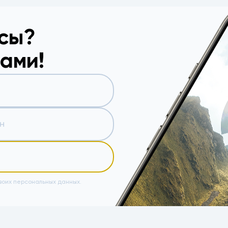
осы?
вами!
воих персональных данных.