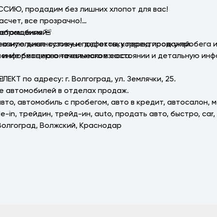
ССИЮ, продадим без лишних хлопот для вас!
асчет, все прозрачно!
автомобилей.
 обращения 🚨
ексную диагностику и подготовку перед продажей.
ачительные кузовные дефекты, корректировку пробега и
ление без первоначального взноса.
ую информацию о техническом состоянии и детальную ин
!
КТ по адресу: г. Волгоград, ул. Землячки, 25.
ие автомобилей в отделах продаж.
 авто, автомобиль с пробегом, авто в кредит, автосалон, 
е-in, трейдин, трейд-ин, аutо, продать авто, быстро, саr
 Волгоград, Волжский, Краснодар
 нашем автосалоне!
ет для будущего собственника автомобиля
🎁