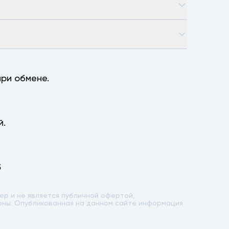
ри обмене.
й.
5
р и не является публичной офертой,
лоны. Опубликованная на данном сайте информация