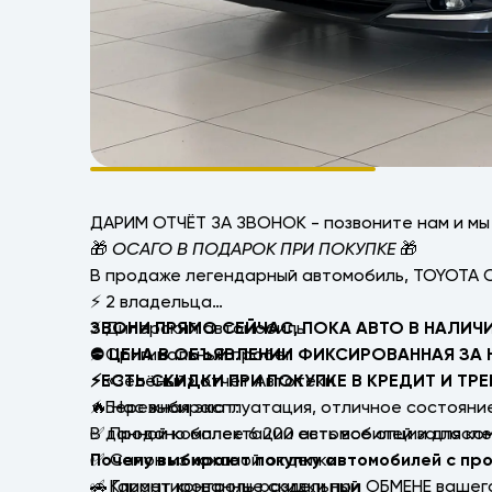
ДАРИМ ОТЧЁТ ЗА ЗВОНОК - позвоните нам и м
🎁
ОСАГО В ПОДАРОК ПРИ ПОКУПКЕ
🎁
В продаже легендарный автомобиль, TOYOTA 
⚡ 2 владельца
⚡ Дилерский автомобиль
ЗВОНИ ПРЯМО СЕЙЧАС, ПОКА АВТО В НАЛИЧИ
⚡ Оригинальный пробег
⛔ ЦЕНА В ОБЪЯВЛЕНИИ ФИКСИРОВАННАЯ ЗА 
⚡ «Зелёный» отчёт Автотеки
⚡ЕСТЬ СКИДКИ ПРИ ПОКУПКЕ В КРЕДИТ И ТРЕ
⚡ Бережная эксплуатация, отличное состояни
🔥 Нас выбирают:
В данной комплектации есть все опции для ко
✅ Продано более 6 200 автомобилей за после
✅ Салон из кожаной отделки
Почему выбирают покупку автомобилей с пр
✅ Климат контроль раздельный
🚗 Гарантированные скидки при ОБМЕНЕ вашего