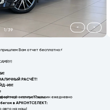
<
>
1
/
39
ы пришлем Вам отчет бесплатно⚡
CAMRY!
И!
НАЛИЧНЫЙ РАСЧЁТ!
ЙД-ИН!
е
мфортной эксплуатации:
дний год — почти 17 машин ежедневно
обегом в АРКОНТСЕЛЕКТ:
 авто на наш!