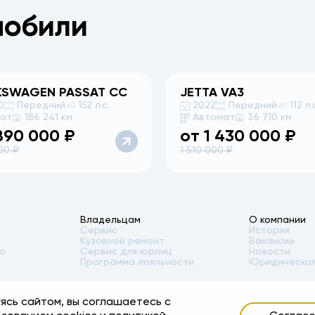
мобили
KSWAGEN
PASSAT CC
JETTA
VA3
0
Передний
152 л.с.
2022
Передний
112 л.
бот
186 241 км
Автомат
36 710 км
890 000
₽
от
1 430 000
₽
00
₽
1 510 000
₽
Владельцам
О компании
Сервис
История
Кузовной ремонт
Вакансии
то
Сервис для юрлиц
Новости
Программа лояльности
Юридическая
ясь сайтом, вы соглашаетесь с
ости автомобилей, аксессуаров* и сервисного обслуживания, носит инфор