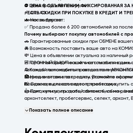
✅ Электроусилитель руля.
⛔ ЦЕНА В ОБЪЯВЛЕНИИ ФИКСИРОВАННАЯ ЗА 
✅ AIRBAG.
⚡ЕСТЬ СКИДКИ ПРИ ПОКУПКЕ В КРЕДИТ И ТРЕ
и многое другое.
🔥 Нас выбирают:
✅ Продано более 6 200 автомобилей за после
Почему выбирают покупку автомобилей с пр
🚗 Гарантированные скидки при ОБМЕНЕ вашего
🚘 Возможность поставить ваше авто на КОМИ
💸 Цена в объявлении актуальна за наличный р
☑️ Гарантия юридической чистоты всех наших 
🚨 СРОЧНЫЙ ВЫКУП вашего автомобиля в день
⚙️ Каждый автомобиль проходит полную компл
Автомобиль находится в автосалоне АРКОНТСЕЛЕ
🏦 Низкие ставки по кредиту. Возможно оформ
*Перед визитом в автосалон уточняйте налич
📸 Сделаем для вас видеопрезентацию.
Возможно, вы искали: авто с пробегом, купить
👍 Поможем купить любой автомобиль на рынке
кредит, купить, продать, обменять, обмен, trаd
арконтселект, пробегсервис, селект, арконт,
Показать полное описание