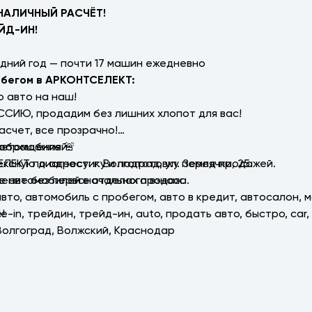
НАЛИЧНЫЙ РАСЧЁТ!
ЙД-ИН!
дний год — почти 17 машин ежедневно
обегом в АРКОНТСЕЛЕКТ:
 авто на наш!
ССИЮ, продадим без лишних хлопот для вас!
асчет, все прозрачно!
автомобилей.
 обращения 🚨
ексную диагностику и подготовку перед продажей.
КТ по адресу: г. Волгоград, ул. Землячки, 25.
ление без первоначального взноса.
ие автомобилей в отделах продаж.
 авто, автомобиль с пробегом, авто в кредит, автосалон, 
!
е-in, трейдин, трейд-ин, аutо, продать авто, быстро, саr
 Волгоград, Волжский, Краснодар