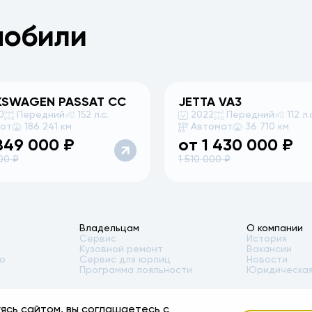
мобили
KSWAGEN
PASSAT CC
JETTA
VA3
0
Передний
152 л.с.
2022
Передний
112 л.
бот
186 241 км
Автомат
36 710 км
849 000
₽
от
1 430 000
₽
00
₽
1 510 000
₽
Владельцам
О компании
Сервис
История
Кузовной ремонт
Вакансии
то
Сервис для юрлиц
Новости
Программа лояльности
Юридическая
ясь сайтом, вы соглашаетесь с