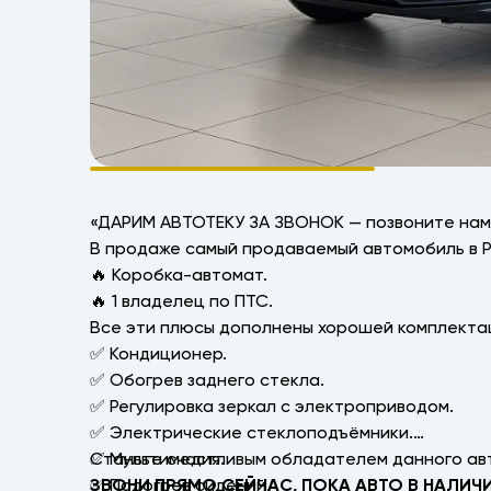
«ДАРИМ АВТОТЕКУ ЗА ЗВОНОК — позвоните нам,
В продаже самый продаваемый автомобиль в Ро
🔥 Коробка-автомат.
🔥 1 владелец по ПТС.
Все эти плюсы дополнены хорошей комплекта
✅ Кондиционер.
✅ Обогрев заднего стекла.
✅ Регулировка зеркал с электроприводом.
✅ Электрические стеклоподъёмники.
✅ Мультимедия.
Станьте счастливым обладателем данного ав
✅ Подогрев сидений.
ЗВОНИ ПРЯМО СЕЙЧАС, ПОКА АВТО В НАЛИЧИ