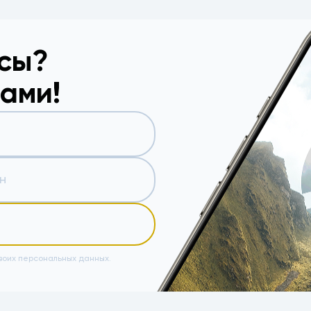
осы?
вами!
воих персональных данных.