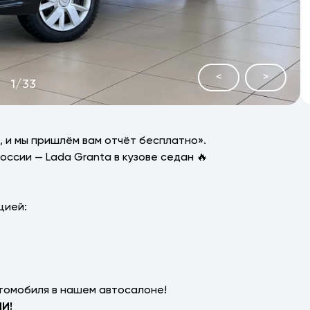
<
>
1
/
33
 и мы пришлём вам отчёт бесплатно».
ссии — Lada Granta в кузове седан 🔥
цией:
томобиля в нашем автосалоне!
И!