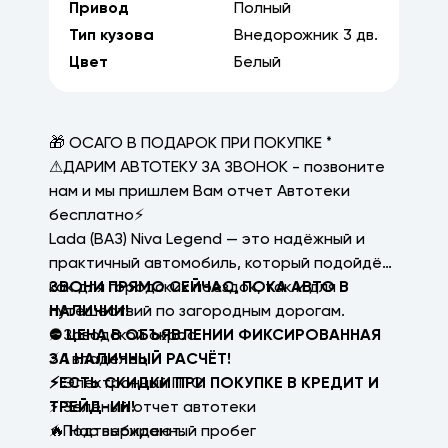
Привод
Полный
Тип кузова
Внедорожник
3
дв.
Цвет
Белый
🎁 ОСАГО В ПОДАРОК ПРИ ПОКУПКЕ *
⚠ДАРИМ АВТОТЕКУ ЗА ЗВОНОК - позвоните
нам и мы пришлем Вам отчет Автотеки
бесплатно⚡
Lada (ВАЗ) Niva Legend — это надёжный и
практичный автомобиль, который подойдёт
как для городских поездок, так и для
ЗВОНИ ПРЯМО СЕЙЧАС, ПОКА АВТО В
путешествий по загородным дорогам.
НАЛИЧИИ!
⚡ Заводской окрас
⛔ ЦЕНА В ОБЪЯВЛЕНИИ ФИКСИРОВАННАЯ
⚡ 1 владелец
ЗА НАЛИЧНЫЙ РАСЧЁТ!
⚡ Электронный ПТС
⚡ЕСТЬ СКИДКИ ПРИ ПОКУПКЕ В КРЕДИТ И
⚡ Зеленый отчет автотеки
ТРЕЙД-ИН!
⚡ Подтвержденный пробег
🔥 Нас выбирают: