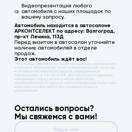
Видеопрезентация любого
автомобиля с наших площадок по
вашему запросу.
Автомобиль находится в автосалоне
АРКОНТСЕЛЕКТ по адресу:
Волгоград
,
пр-кт Ленина, 113Д
Перед визитом в автосалон уточняйте
наличие автомобилей в отделе
продаж.
Этот автомобиль ждёт вас!
* Вся представленная на сайте информация, касающаяся
стоимости автомобилей, носит информационный характер
и не является публичной офертой, определяемой
положениями ст. 437 (2) ГК РФ. Для получения подробной
информации обращайтесь в наши автосалоны.
Опубликованная на данном сайте информация может быть
изменена в любое время без предварительного
уведомления.
Остались вопросы?
Мы свяжемся с вами!