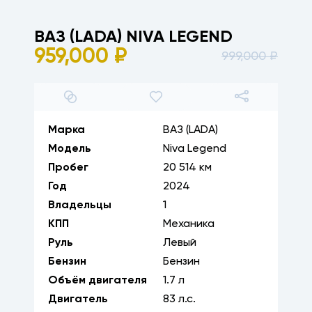
ВАЗ (LADA)
NIVA LEGEND
959,000
₽
999,000
₽
1
/
25
Марка
ВАЗ (LADA)
Модель
Niva Legend
Пробег
20 514 км
Год
2024
Владельцы
1
КПП
Механика
Руль
Левый
Бензин
Бензин
Объём двигателя
1.7
л
Двигатель
83
л.с.