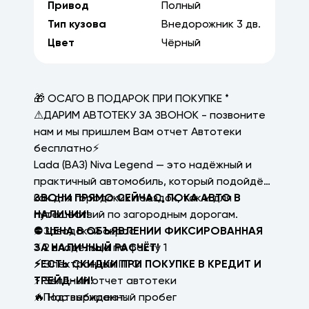
Привод
Полный
Тип кузова
Внедорожник
3
дв.
Цвет
Чёрный
🎁 ОСАГО В ПОДАРОК ПРИ ПОКУПКЕ *
⚠ДАРИМ АВТОТЕКУ ЗА ЗВОНОК - позвоните
нам и мы пришлем Вам отчет Автотеки
бесплатно⚡
Lada (ВАЗ) Niva Legend — это надёжный и
практичный автомобиль, который подойдёт
как для городских поездок, так и для
ЗВОНИ ПРЯМО СЕЙЧАС, ПОКА АВТО В
путешествий по загородным дорогам.
НАЛИЧИИ!
⚡ Заводской окрас
⛔ ЦЕНА В ОБЪЯВЛЕНИИ ФИКСИРОВАННАЯ
⚡ 2 владельца по факту 1
ЗА НАЛИЧНЫЙ РАСЧЁТ!
⚡ Электронный ПТС
⚡ЕСТЬ СКИДКИ ПРИ ПОКУПКЕ В КРЕДИТ И
⚡ Зеленый отчет автотеки
ТРЕЙД-ИН!
⚡ Подтвержденный пробег
🔥 Нас выбирают: