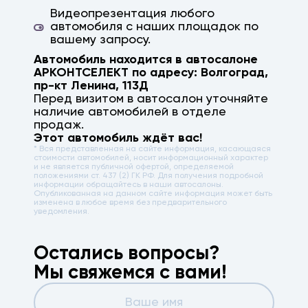
Видеопрезентация любого
автомобиля с наших площадок по
вашему запросу.
Автомобиль находится в автосалоне
АРКОНТСЕЛЕКТ по адресу:
Волгоград
,
пр-кт Ленина, 113Д
Перед визитом в автосалон уточняйте
наличие автомобилей в отделе
продаж.
Этот автомобиль ждёт вас!
* Вся представленная на сайте информация, касающаяся
стоимости автомобилей, носит информационный характер
и не является публичной офертой, определяемой
положениями ст. 437 (2) ГК РФ. Для получения подробной
информации обращайтесь в наши автосалоны.
Опубликованная на данном сайте информация может быть
изменена в любое время без предварительного
уведомления.
Остались вопросы?
Мы свяжемся с вами!