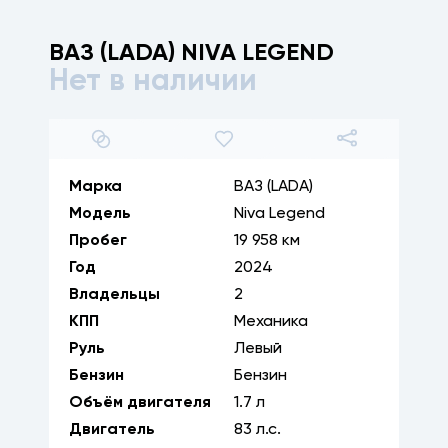
ВАЗ (LADA)
NIVA LEGEND
Нет в наличии
1
/
25
Марка
ВАЗ (LADA)
Модель
Niva Legend
Пробег
19 958 км
Год
2024
Владельцы
2
КПП
Механика
Руль
Левый
Бензин
Бензин
Объём двигателя
1.7
л
Двигатель
83
л.с.