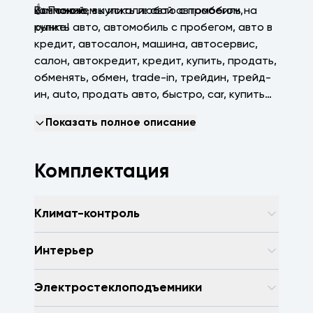
компаний
👍 Поможем купить любой автомобиль на
Возможно, вы искали: авто с пробегом,
рынке!
купить авто, автомобиль с пробегом, авто в
кредит, автосалон, машина, автосервис,
салон, автокредит, кредит, купить, продать,
обменять, обмен, trаdе-in, трейдин, трейд-
ин, аutо, продать авто, быстро, саr, купить
машину, зеленая автотека, арконтселект,
Показать полное описание
пробегсервис, селект, арконт, Волгоград,
Волжский, Краснодар
Комплектация
Климат-контроль
Интерьер
Электростеклоподъемники