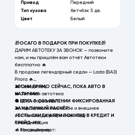
Привод
Передний
Тип кузова
Хетчбэк
5
дв.
Цвет
Белый
🎁
ОСАГО В ПОДАРОК ПРИ ПОКУПКЕ
🎁
ДАРИМ АВТОТЕКУ ЗА ЗВОНОК — позвоните
нам, и мы пришлём вам отчёт Автотеки
бесплатно 🔥
В продаже легендарный седан — Lada (ВАЗ)
Priora 🔥
🔥 1 владелец
ЗВОНИ ПРЯМО СЕЙЧАС, ПОКА АВТО В
🔥 Зелёная автотека
НАЛИЧИИ!
🔥 ПТС — оригинал
⛔ ЦЕНА В ОБЪЯВЛЕНИИ ФИКСИРОВАННАЯ
🔥 Хорошее техническое и внешнее
ЗА НАЛИЧНЫЙ РАСЧЁТ!
состояние, на уверенном ходу
⚡ЕСТЬ СКИДКИ ПРИ ПОКУПКЕ В КРЕДИТ И
Комплектация
ТРЕЙД-ИН!
✅ Кондиционер
🔥 Нас выбирают: