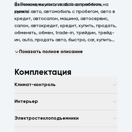
👍 Поможем купить любой автомобиль на
Возможно, вы искали: авто с пробегом,
рынке!
купить авто, автомобиль с пробегом, авто в
кредит, автосалон, машина, автосервис,
салон, автокредит, кредит, купить, продать,
обменять, обмен, trаdе-in, трейдин, трейд-
ин, аutо, продать авто, быстро, саr, купить
машину, зеленая автотека, арконтселект,
Показать полное описание
пробегсервис, селект, арконт, Волгоград,
Волжский, Краснодар
Комплектация
Климат-контроль
Интерьер
Электростеклоподъемники