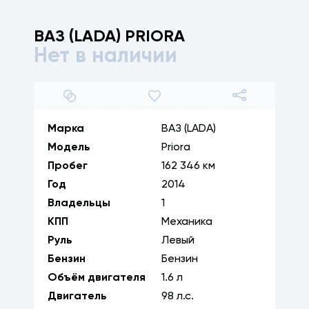
ВАЗ (LADA)
PRIORA
Нет в наличии
1
/
32
Марка
ВАЗ (LADA)
Модель
Priora
Пробег
162 346 км
Год
2014
Владельцы
1
КПП
Механика
Руль
Левый
Бензин
Бензин
Объём двигателя
1.6
л
Двигатель
98
л.с.