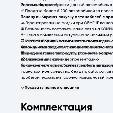
Торопитесь приобрести данный автомобиль в
🔥 Нас выбирают:
✅ Продано более 6 200 автомобилей за после
Почему выбирают покупку автомобилей с пр
🚗 Гарантированные скидки при ОБМЕНЕ вашего
🚘 Возможность поставить ваше авто на КОМИ
💸 Цена в объявлении актуальна за наличный р
☑️ Гарантия юридической чистоты всех наших 
🚨 СРОЧНЫЙ ВЫКУП вашего автомобиля в день
⚙️ Каждый автомобиль проходит полную компл
Автомобиль находится в автосалоне АРКОНТСЕЛЕ
🏦 Низкие ставки по кредиту. Возможно оформ
*Перед визитом в автосалон уточняйте налич
📸 Сделаем для вас видеопрезентацию.
Возможно, вы искали:
👍 Поможем купить любой автомобиль на рынке
Арконтселект, арконт селект, селект, автосал
транспортное средство, без дтп, аutо, саr, а
пробегом, эксклюзив, срочно, новая, новый, кр
комиссионная продажа, продать дорого, автопод
Показать полное описание
отличное состояние, срочный выкуп, обменять, 
внедорожник, минивэн, купе, коммерческий тран
робот, автомат, механика, сдать авто, продат
Комплектация
автотека, бесплатная автотека, отчет автотек