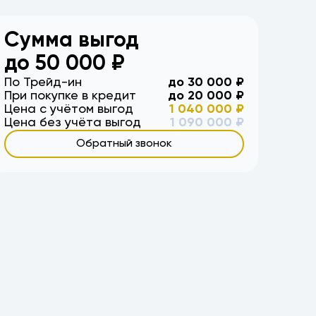
окупка, на жукова, землячки, красноармейский,
е всех, купить продать, на ленина,
Сумма выгод
, волгоград, волжский, район, третья
кача, ерзовка, элиста, калмыкия, камышин,
до
50 000
₽
я, высокая оценка
По Трейд-ин
до
30 000
₽
При покупке в кредит
до
20 000
₽
Цена с учётом выгод
1 040 000
₽
Цена без учёта выгод
1 090 000
₽
Обратный звонок