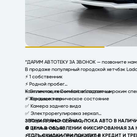
“ДАРИМ АВТОТЕКУ ЗА ЗВОНОК — позвоните нам,
В продаже популярный городской хетчбэк Lada
⚡ 1 собственник
⚡ Родной пробег
⚡ Отличное техническое состояние
Комплектация Comfort обладает широким спе
⚡ Хорошее техническое состояние
✅ Кондиционер
✅ Камера заднего вида
✅ Электрорегулировка зеркал
✅ Парковочный ассистент
ЗВОНИ ПРЯМО СЕЙЧАС, ПОКА АВТО В НАЛИЧИ
✅ Тёплые опции
⛔ ЦЕНА В ОБЪЯВЛЕНИИ ФИКСИРОВАННАЯ ЗА 
✅ Литые диски и многое другое
⚡ЕСТЬ СКИДКИ ПРИ ПОКУПКЕ В КРЕДИТ И ТРЕ