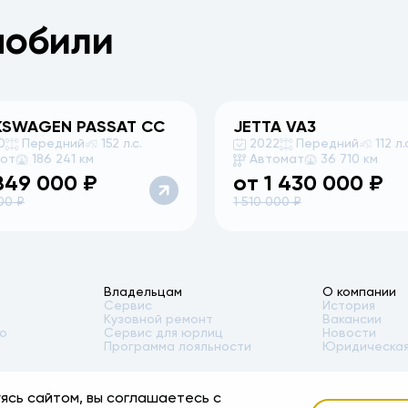
мобили
KSWAGEN
PASSAT CC
JETTA
VA3
0
Передний
152 л.с.
2022
Передний
112 л.
бот
186 241 км
Автомат
36 710 км
849 000
₽
от
1 430 000
₽
00
₽
1 510 000
₽
Владельцам
О компании
Сервис
История
Кузовной ремонт
Вакансии
то
Сервис для юрлиц
Новости
Программа лояльности
Юридическая
ясь сайтом, вы соглашаетесь с