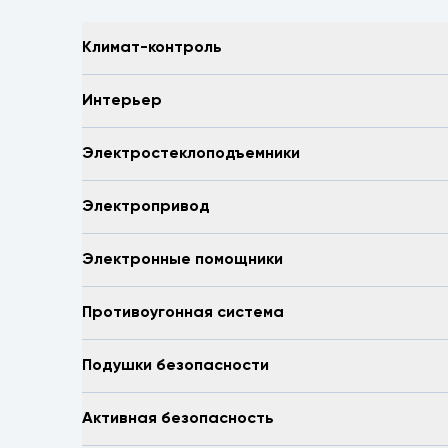
пробегсервис, выдача, акварель, мармелад, ко
волжский, первая продольная, 1 продольная, 3
Климат-контроль
дзержинский, красноармейский, ворошиловский
продольная, вторая продольная, Краснодар, Ро
дубовка, заказ авто, авто на заказ, параллель
Интерьер
Электростеклоподъемники
Электропривод
Электронные помощники
Противоугонная система
Подушки безопасности
Активная безопасность