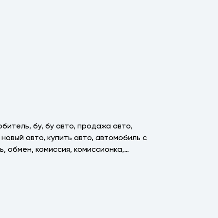
битель, бу, бу авто, продажа авто,
 новый авто, купить авто, автомобиль с
ь, обмен, комиссия, комиссионка,
озяин, 1 хоз, родной окрас, заводской окрас,
зель, бензин, турбо, дсг, седан, кроссовер,
лектричка, электрокар, электро, вариатор,
ть хорошую машину, авангард, зеленая
то в кредит, пбс, пробег сервис,