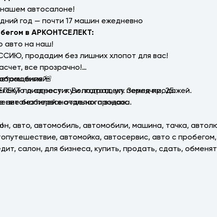
 нашем автосалоне!
дний год — почти 17 машин ежедневно
обегом в АРКОНТСЕЛЕКТ:
 авто на наш!
ССИЮ, продадим без лишних хлопот для вас!
асчет, все прозрачно!
автомобилей.
 обращения 🚨
ексную диагностику и подготовку перед продажей.
КТ по адресу: г. Волгоград, ул. Землячки, 25.
ление без первоначального взноса.
ие автомобилей в отделах продаж.
!
он, авто, автомобиль, автомобили, машина, тачка, автолю
втопутешествие, автомойка, автосервис, авто с пробегом,
едит, салон, для бизнеса, купить, продать, сдать, обменят
бор, подборщик, trаdеin, трейдин, выкуп, 1 владелец, 1 х
поменять, авторынок, дилер, официальный, с пробегом, ди
спорт, бизнес, люкс, кондиционер, климат, акпп, мкпп, э
ь авто, слив склада, сток, проверенный автосалон, купи
и, кредит без пв, кредит без первоначального взноса, ав