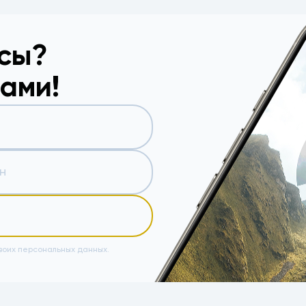
осы?
вами!
воих персональных данных.