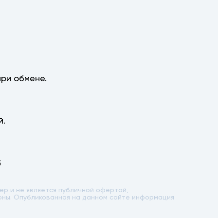
ри обмене.
й.
5
р и не является публичной офертой,
лоны. Опубликованная на данном сайте информация