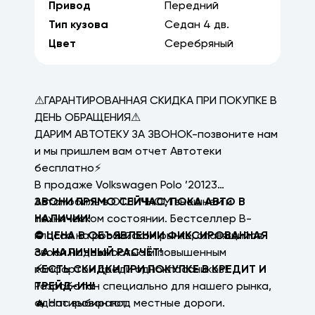
Привод
Передний
Тип кузова
Седан
4
дв.
Цвет
Серебряный
⚠ГАРАНТИРОВАННАЯ СКИДКА ПРИ ПОКУПКЕ В
ДЕНЬ ОБРАЩЕНИЯ⚠
ДАРИМ АВТОТЕКУ ЗА ЗВОНОК-позвоните нам
и мы пришлем вам отчет Автотеки
бесплатно⚡
В продаже Volkswagen Polo ’20123
Автомобиль в ОТЛИЧНОМ внешнем и
ЗВОНИ ПРЯМО СЕЙЧАС, ПОКА АВТО В
техническом состоянии. Бестселлер В-
НАЛИЧИИ!
класса на российском рынке, славящийся
⛔ ЦЕНА В ОБЪЯВЛЕНИИ ФИКСИРОВАННАЯ
своей надежностью и повышенным
ЗА НАЛИЧНЫЙ РАСЧЁТ!
комфортом среди одноклассников!
⚡ЕСТЬ СКИДКИ ПРИ ПОКУПКЕ В КРЕДИТ И
Разработан специально для нашего рынка,
ТРЕЙД-ИН!
адаптирован под местные дороги.
🔥 Нас выбирают: