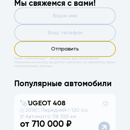
Мы свяжемся с вами!
Отправить
Поля, отмеченные *, обязательны для заполнения.
Нажимая на кнопку, вы даёте
согласие на обработку своих
персональных данных.
Популярные автомобили
PEUGEOT
408
2016
Передний
120 л.с.
Автомат
118 555 км
от
710 000
₽