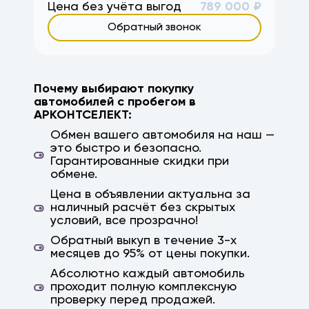
Краснодар, Ростов, Ростов-на-Дону,
Цена без учёта выгод
789 000
₽
Саратов, Астрахань, Михайловка, кача,
Обратный звонок
ерзовка, элиста, калмыкия, камышин,
дубовка, заказ авто, авто на заказ,
параллельный импорт, япония, корея, китай,
немецкие авто, гарантия, высокая оценка
Почему выбирают покупку
автомобилей с пробегом в
АРКОНТСЕЛЕКТ:
Обмен вашего автомобиля на наш —
это быстро и безопасно.
Гарантированные скидки при
обмене.
Цена в объявлении актуальна за
наличный расчёт без скрытых
условий, все прозрачно!
Обратный выкуп в течение 3-х
месяцев до 95% от цены покупки.
Абсолютно каждый автомобиль
проходит полную комплексную
проверку перед продажей.