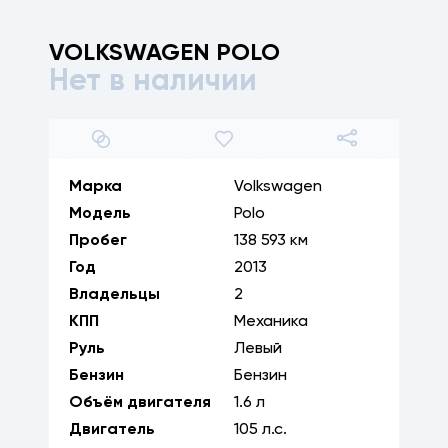
VOLKSWAGEN
POLO
Нет в наличии
1
/
27
Марка
Volkswagen
Модель
Polo
Пробег
138 593 км
Год
2013
Владельцы
2
КПП
Механика
Руль
Левый
Бензин
Бензин
Объём двигателя
1.6
л
Двигатель
105
л.с.