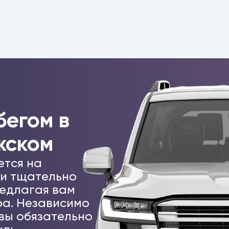
бегом в
жском
ется на
 и тщательно
едлагая вам
а. Независимо
 вы обязательно