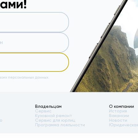
вами!
воих персональных данных.
Владельцам
О компании
Сервис
История
Кузовной ремонт
Вакансии
то
Сервис для юрлиц
Новости
Программа лояльности
Юридическая