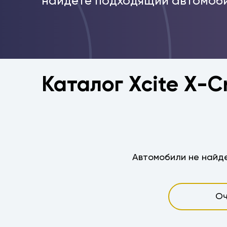
найдёте подходящий автомоби
Каталог Xcite X-C
Автомобили не найде
Оч