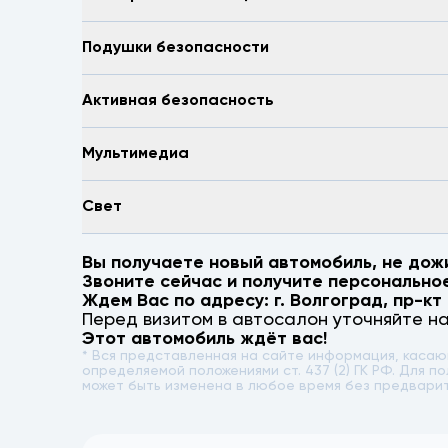
Подушки безопасности
Активная безопасность
Мультимедиа
Свет
Вы получаете новый автомобиль, не дож
Звоните сейчас и получите персонально
Ждем Вас по адресу: г.
Волгоград
,
пр-кт
Перед визитом в автосалон уточняйте н
Этот автомобиль ждёт вас!
* Вся представленная на сайте информация, каса
определяемой положениями ст. 437 (2) ГК РФ. Для
может быть изменена в любое время без предвари