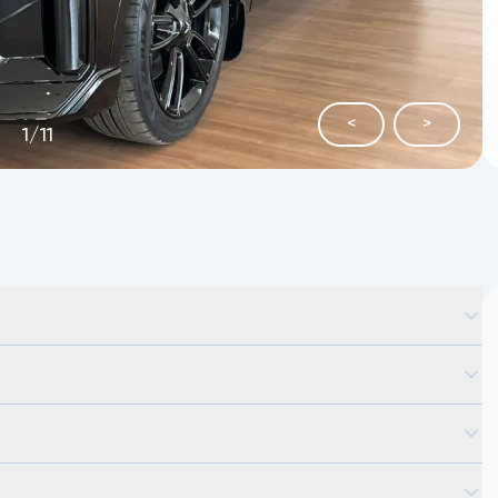
<
>
1
/
11