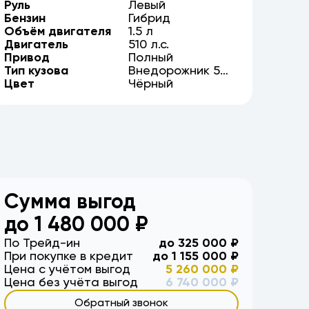
Руль
Левый
Бензин
Гибрид
Объём двигателя
1.5
л
Двигатель
510
л.с.
Привод
Полный
Тип кузова
Внедорожник
5
Цвет
дв.
Чёрный
Сумма выгод
до
1 480 000
₽
По Трейд-ин
до
325 000
₽
При покупке в кредит
до
1 155 000
₽
Цена с учётом выгод
5 260 000
₽
Цена без учёта выгод
6 740 000
₽
Обратный звонок