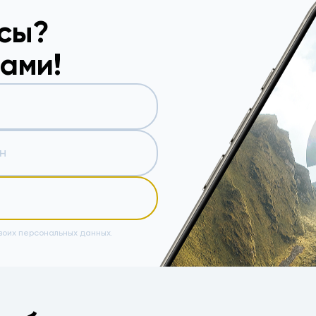
осы?
вами!
воих персональных данных.