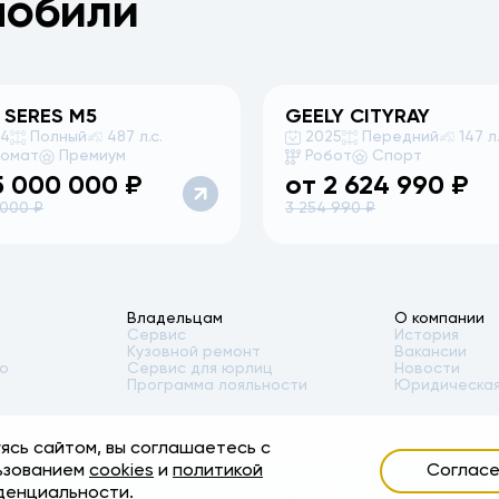
мобили
 SERES
M5
GEELY
CITYRAY
24
Полный
487 л.с.
2025
Передний
147 л.
томат
Премиум
Робот
Спорт
5 000 000
₽
от
2 624 990
₽
 000
₽
3 254 990
₽
Владельцам
О компании
Сервис
История
Кузовной ремонт
Вакансии
то
Сервис для юрлиц
Новости
Программа лояльности
Юридическая
ясь сайтом, вы соглашаетесь с
ости автомобилей, аксессуаров* и сервисного обслуживания, носит инфор
ьзованием
cookies
и
политикой
Соглас
я подробной информации обращайтесь в наши автосалоны. Опубликованная 
денциальности
.
суаров указана без учета стоимости установки.