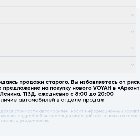
идаясь продажи старого. Вы избавляетесь от риск
е предложение на покупку нового
VOYAH
в «Арконт
 Ленина, 113Д
, ежедневно с 8:00 до 20:00
аличие автомобилей в отделе продаж.
ющаяся стоимости автомобилей, носит информационный характе
 получения подробной информации обращайтесь в наши автоса
тельного уведомления.