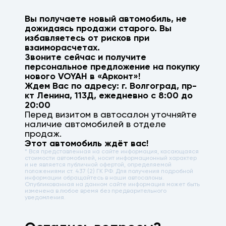
Вы получаете новый автомобиль, не
дожидаясь продажи старого. Вы
избавляетесь от рисков при
взаиморасчетах.
Звоните сейчас и получите
персональное предложение на покупку
нового
VOYAH
в «Арконт»!
Ждем Вас по адресу: г.
Волгоград
,
пр-
кт Ленина, 113Д
, ежедневно с 8:00 до
20:00
Перед визитом в автосалон уточняйте
наличие автомобилей в отделе
продаж.
Этот автомобиль ждёт вас!
* Вся представленная на сайте информация, касающаяся
стоимости автомобилей, носит информационный характер
и не является публичной офертой, определяемой
положениями ст. 437 (2) ГК РФ. Для получения подробной
информации обращайтесь в наши автосалоны.
Опубликованная на данном сайте информация может быть
изменена в любое время без предварительного
уведомления.