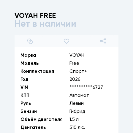
VOYAH
FREE
Нет в наличии
1
/
16
Марка
VOYAH
Модель
Free
Комплектация
Спорт+
Год
2026
VIN
*************6727
КПП
Автомат
Руль
Левый
Бензин
Гибрид
Объём двигателя
1.5
л
Двигатель
510
л.с.