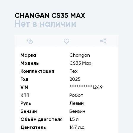
CHANGAN
CS35 MAX
Нет в наличии
1
/
18
Марка
Changan
Модель
CS35 Max
Комплектация
Тех
Год
2025
VIN
*************1249
КПП
Робот
Руль
Левый
Бензин
Бензин
Объём двигателя
1.5
л
Двигатель
147
л.с.