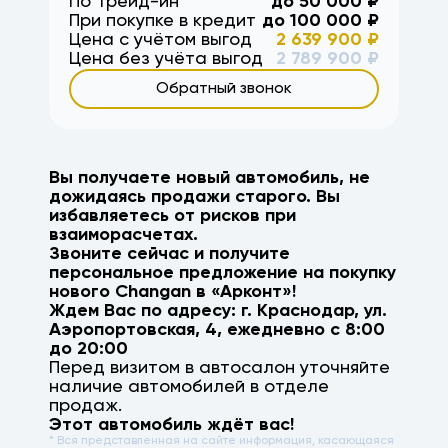
По Трейд-ин
до
50 000
₽
При покупке в кредит
до
100 000
₽
Цена с учётом выгод
2 639 900
₽
Цена без учёта выгод
2 789 900
₽
Обратный звонок
Вы получаете новый автомобиль, не
дожидаясь продажи старого. Вы
избавляетесь от рисков при
взаиморасчетах.
Звоните сейчас и получите
персональное предложение на покупку
нового
Changan
в «Арконт»!
Ждем Вас по адресу: г.
Краснодар
,
ул.
Аэропортовская, 4
, ежедневно с 8:00
до 20:00
Перед визитом в автосалон уточняйте
наличие автомобилей в отделе
продаж.
Этот автомобиль ждёт вас!
* Вся представленная на сайте информация, касающаяся