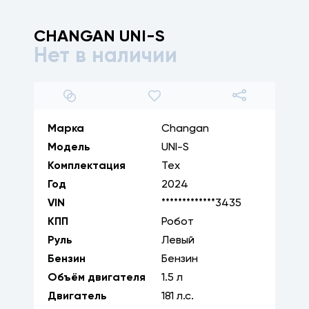
CHANGAN
UNI-S
Нет в наличии
1
/
14
Марка
Changan
Модель
UNI-S
Комплектация
Тех
Год
2024
VIN
*************3435
КПП
Робот
Руль
Левый
Бензин
Бензин
Объём двигателя
1.5
л
Двигатель
181
л.с.