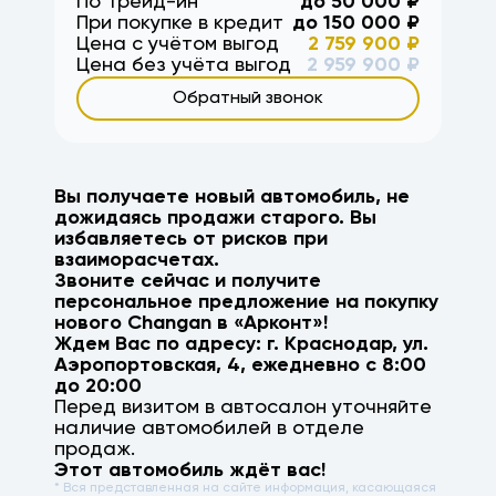
По Трейд-ин
до
50 000
₽
При покупке в кредит
до
150 000
₽
Цена с учётом выгод
2 759 900
₽
Цена без учёта выгод
2 959 900
₽
Обратный звонок
Вы получаете новый автомобиль, не
дожидаясь продажи старого. Вы
избавляетесь от рисков при
взаиморасчетах.
Звоните сейчас и получите
персональное предложение на покупку
нового
Changan
в «Арконт»!
Ждем Вас по адресу: г.
Краснодар
,
ул.
Аэропортовская, 4
, ежедневно с 8:00
до 20:00
Перед визитом в автосалон уточняйте
наличие автомобилей в отделе
продаж.
Этот автомобиль ждёт вас!
* Вся представленная на сайте информация, касающаяся