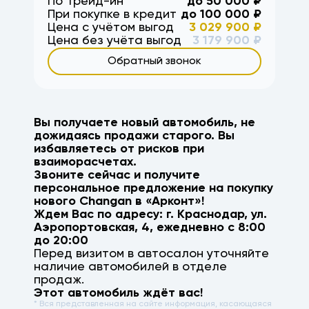
По Трейд-ин
до
50 000
₽
При покупке в кредит
до
100 000
₽
Цена с учётом выгод
3 029 900
₽
Цена без учёта выгод
3 179 900
₽
Обратный звонок
Вы получаете новый автомобиль, не
дожидаясь продажи старого. Вы
избавляетесь от рисков при
взаиморасчетах.
Звоните сейчас и получите
персональное предложение на покупку
нового
Changan
в «Арконт»!
Ждем Вас по адресу: г.
Краснодар
,
ул.
Аэропортовская, 4
, ежедневно с 8:00
до 20:00
Перед визитом в автосалон уточняйте
наличие автомобилей в отделе
продаж.
Этот автомобиль ждёт вас!
* Вся представленная на сайте информация, касающаяся