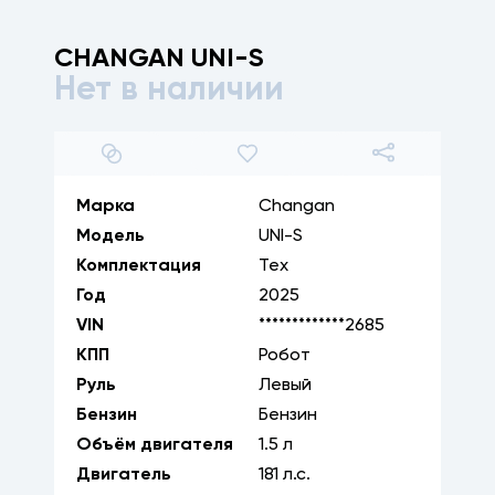
CHANGAN
UNI-S
Нет в наличии
1
/
7
Марка
Changan
Модель
UNI-S
Комплектация
Тех
Год
2025
VIN
*************2685
КПП
Робот
Руль
Левый
Бензин
Бензин
Объём двигателя
1.5
л
Двигатель
181
л.с.