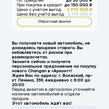
По Трейд-ин
до
50 000
₽
При покупке в кредит
до
150 000
₽
Цена с учётом выгод
2 979 900
₽
Цена без учёта выгод
3 179 900
₽
Обратный звонок
Вы получаете новый автомобиль, не
дожидаясь продажи старого. Вы
избавляетесь от рисков при
взаиморасчетах.
Звоните сейчас и получите
персональное предложение на покупку
нового
Changan
в «Арконт»!
Ждем Вас по адресу: г.
Волжский
,
пр-
кт Ленина, 359
, ежедневно с 8:00 до
20:00
Перед визитом в автосалон уточняйте
наличие автомобилей в отделе
продаж.
Этот автомобиль ждёт вас!
* Вся представленная на сайте информация, касающаяся