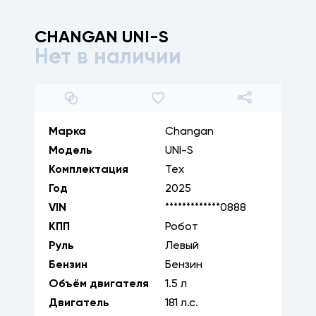
CHANGAN
UNI-S
Нет в наличии
1
/
25
Марка
Changan
Модель
UNI-S
Комплектация
Тех
Год
2025
VIN
*************0888
КПП
Робот
Руль
Левый
Бензин
Бензин
Объём двигателя
1.5
л
Двигатель
181
л.с.