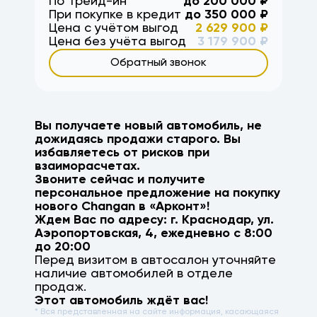
По Трейд-ин
до
200 000
₽
При покупке в кредит
до
350 000
₽
Цена с учётом выгод
2 629 900
₽
Цена без учёта выгод
3 179 900
₽
Обратный звонок
Вы получаете новый автомобиль, не
дожидаясь продажи старого. Вы
избавляетесь от рисков при
взаиморасчетах.
Звоните сейчас и получите
персональное предложение на покупку
нового
Changan
в «Арконт»!
Ждем Вас по адресу: г.
Краснодар
,
ул.
Аэропортовская, 4
, ежедневно с 8:00
до 20:00
Перед визитом в автосалон уточняйте
наличие автомобилей в отделе
продаж.
Этот автомобиль ждёт вас!
* Вся представленная на сайте информация, касающаяся