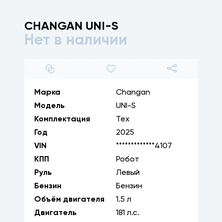
CHANGAN
UNI-S
Нет в наличии
1
/
12
Марка
Changan
Модель
UNI-S
Комплектация
Тех
Год
2025
VIN
*************4107
КПП
Робот
Руль
Левый
Бензин
Бензин
Объём двигателя
1.5
л
Двигатель
181
л.с.