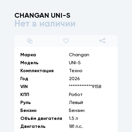
CHANGAN
UNI-S
Нет в наличии
1
/
28
Марка
Changan
Модель
UNI-S
Комплектация
Техно
Год
2026
VIN
*************9158
КПП
Робот
Руль
Левый
Бензин
Бензин
Объём двигателя
1.5
л
Двигатель
181
л.с.