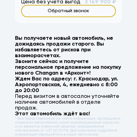
Цена без учёта выгод
3 149 900
₽
Обратный звонок
Вы получаете новый автомобиль, не
дожидаясь продажи старого. Вы
избавляетесь от рисков при
взаиморасчетах.
Звоните сейчас и получите
персональное предложение на покупку
нового
Changan
в «Арконт»!
Ждем Вас по адресу: г.
Краснодар
,
ул.
Аэропортовская, 4
, ежедневно с 8:00
до 20:00
Перед визитом в автосалон уточняйте
наличие автомобилей в отделе
продаж.
Этот автомобиль ждёт вас!
* Вся представленная на сайте информация, касающаяся
стоимости автомобилей, носит информационный характер
и не является публичной офертой, определяемой
положениями ст. 437 (2) ГК РФ. Для получения подробной
информации обращайтесь в наши автосалоны.