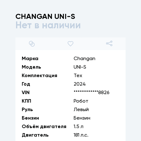
CHANGAN
UNI-S
Нет в наличии
1
/
29
Марка
Changan
Модель
UNI-S
Комплектация
Тех
Год
2024
VIN
*************8826
КПП
Робот
Руль
Левый
Бензин
Бензин
Объём двигателя
1.5
л
Двигатель
181
л.с.