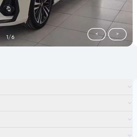
<
>
1
/
6