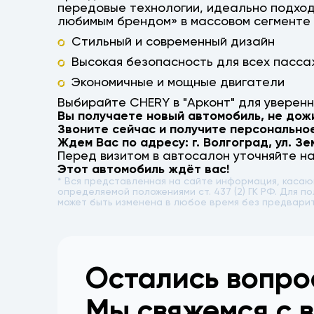
передовые технологии, идеально подход
любимым брендом» в массовом сегменте 
Стильный и современный дизайн
Высокая безопасность для всех пасс
Экономичные и мощные двигатели
Выбирайте CHERY в "Арконт" для уверенн
Вы получаете новый автомобиль, не дож
Звоните сейчас и получите персонально
Ждем Вас по адресу: г.
Волгоград
,
ул. Зе
Перед визитом в автосалон уточняйте н
Этот автомобиль ждёт вас!
* Вся представленная на сайте информация, каса
определяемой положениями ст. 437 (2) ГК РФ. Для
может быть изменена в любое время без предвари
Остались вопр
Мы свяжемся с 