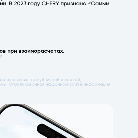
ий. В 2023 году CHERY признана «Самым
ов при взаиморасчетах.
!
р и не является публичной офертой,
лоны. Опубликованная на данном сайте информация