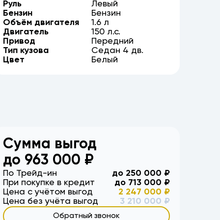
Руль
Левый
Бензин
Бензин
Объём двигателя
1.6
л
Двигатель
150
л.с.
Привод
Передний
Тип кузова
Седан
4
дв.
Цвет
Белый
Сумма выгод
до
963 000
₽
По Трейд-ин
до
250 000
₽
При покупке в кредит
до
713 000
₽
Цена с учётом выгод
2 247 000
₽
Цена без учёта выгод
3 210 000
₽
Обратный звонок