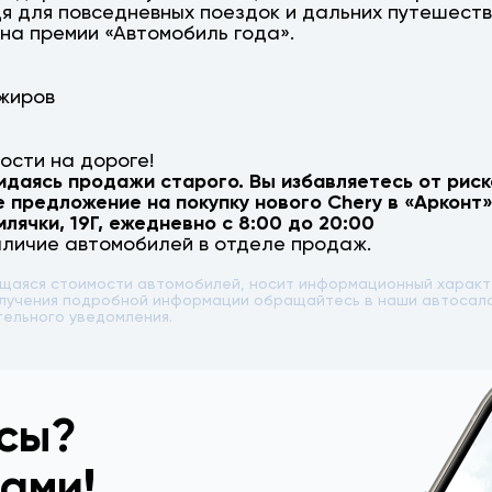
я для повседневных поездок и дальних путешеств
на премии «Автомобиль года».
ажиров
ости на дороге!
идаясь продажи старого. Вы избавляетесь от риск
е предложение на покупку нового
Chery
в «Арконт»
млячки, 19Г
, ежедневно с 8:00 до 20:00
аличие автомобилей в отделе продаж.
ющаяся стоимости автомобилей, носит информационный характе
 получения подробной информации обращайтесь в наши автоса
тельного уведомления.
осы?
вами!