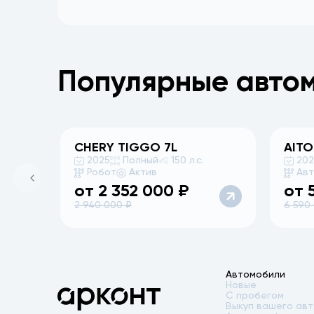
Популярные авто
CHERY
TIGGO 7L
AITO
2025
Полный
150 л.с.
20
Робот
Актив
Ав
Previous slide
от
2 352 000
₽
от
2 940 000
₽
6 590
Автомобили
Новые
С пробегом
Выкуп вашего ав