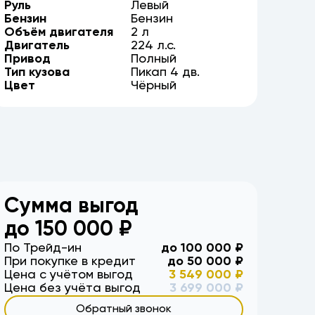
Руль
Левый
Бензин
Бензин
Объём двигателя
2
л
Двигатель
224
л.с.
Привод
Полный
Тип кузова
Пикап
4
дв.
Цвет
Чёрный
Сумма выгод
до
150 000
₽
По Трейд-ин
до
100 000
₽
При покупке в кредит
до
50 000
₽
Цена с учётом выгод
3 549 000
₽
Цена без учёта выгод
3 699 000
₽
Обратный звонок