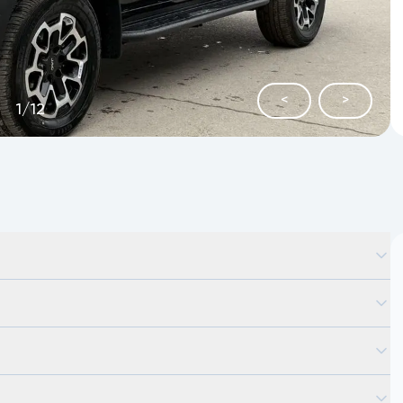
<
>
1
/
12