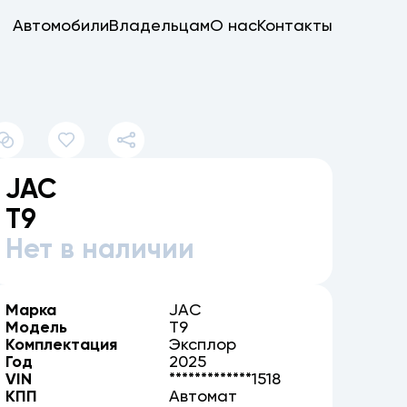
Автомобили
Владельцам
О нас
Контакты
JAC
T9
Нет в наличии
Марка
JAC
Модель
T9
Комплектация
Эксплор
Год
2025
VIN
*************1518
КПП
Автомат