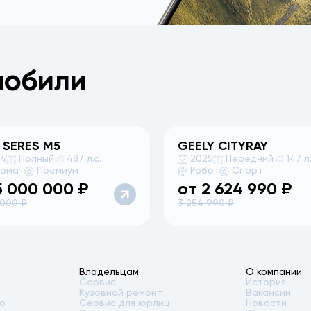
мобили
 SERES
M5
GEELY
CITYRAY
24
Полный
487 л.с.
2025
Передний
147 л.
томат
Премиум
Робот
Спорт
5 000 000
₽
от
2 624 990
₽
 000
₽
3 254 990
₽
Владельцам
О компании
Сервис
История
Кузовной ремонт
Вакансии
то
Сервис для юрлиц
Новости