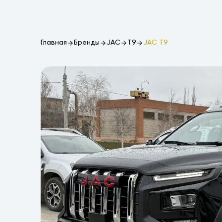
Главная
Бренды
JAC
T9
JAC T9