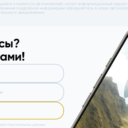
ющаяся стоимости автомобилей, носит информационный характе
 получения подробной информации обращайтесь в наши автоса
тельного уведомления.
осы?
вами!
воих персональных данных.