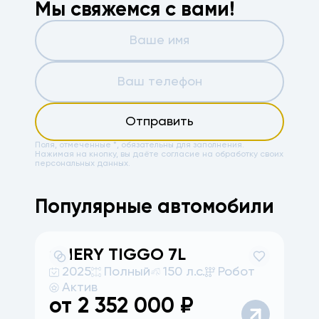
Мы свяжемся с вами!
Отправить
Поля, отмеченные *, обязательны для заполнения.
Нажимая на кнопку, вы даёте
согласие на обработку своих
персональных данных.
Популярные автомобили
CHERY
TIGGO 7L
A
2025
Полный
150 л.с.
Робот
Актив
от
2 352 000
₽