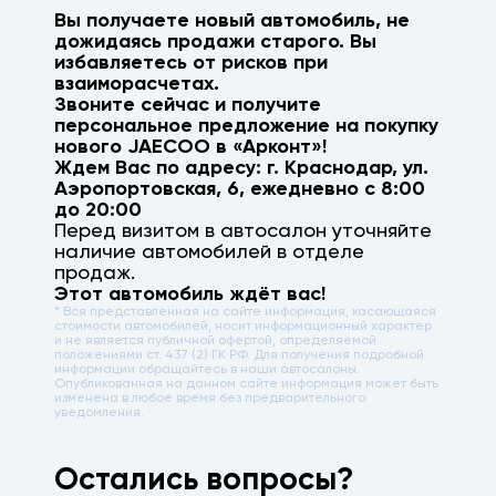
Вы получаете новый автомобиль, не
дожидаясь продажи старого. Вы
избавляетесь от рисков при
взаиморасчетах.
Звоните сейчас и получите
персональное предложение на покупку
нового
JAECOO
в «Арконт»!
Ждем Вас по адресу: г.
Краснодар
,
ул.
Аэропортовская, 6
, ежедневно с 8:00
до 20:00
Перед визитом в автосалон уточняйте
наличие автомобилей в отделе
продаж.
Этот автомобиль ждёт вас!
* Вся представленная на сайте информация, касающаяся
стоимости автомобилей, носит информационный характер
и не является публичной офертой, определяемой
положениями ст. 437 (2) ГК РФ. Для получения подробной
информации обращайтесь в наши автосалоны.
Опубликованная на данном сайте информация может быть
изменена в любое время без предварительного
уведомления.
Остались вопросы?