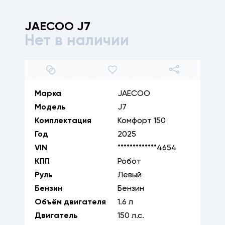
JAECOO
J7
Нет в наличии
1
/
12
Марка
JAECOO
Модель
J7
Комплектация
Комфорт 150
Год
2025
VIN
*************4654
КПП
Робот
Руль
Левый
Бензин
Бензин
Объём двигателя
1.6
л
Двигатель
150
л.с.