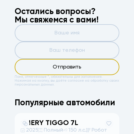
Остались вопросы?
Мы свяжемся с вами!
Отправить
Поля, отмеченные *, обязательны для заполнения.
Нажимая на кнопку, вы даёте
согласие на обработку своих
персональных данных.
Популярные автомобили
CHERY
TIGGO 7L
A
2025
Полный
150 л.с.
Робот