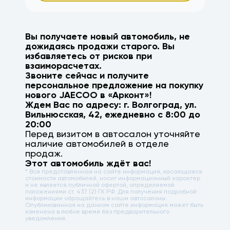
Вы получаете новый автомобиль, не
дожидаясь продажи старого. Вы
избавляетесь от рисков при
взаиморасчетах.
Звоните сейчас и получите
персональное предложение на покупку
нового
JAECOO
в «Арконт»!
Ждем Вас по адресу: г.
Волгоград
,
ул.
Вильнюсская, 42
, ежедневно с 8:00 до
20:00
Перед визитом в автосалон уточняйте
наличие автомобилей в отделе
продаж.
Этот автомобиль ждёт вас!
* Вся представленная на сайте информация, касающаяся
стоимости автомобилей, носит информационный характер
и не является публичной офертой, определяемой
положениями ст. 437 (2) ГК РФ. Для получения подробной
информации обращайтесь в наши автосалоны.
Опубликованная на данном сайте информация может быть
изменена в любое время без предварительного
уведомления.