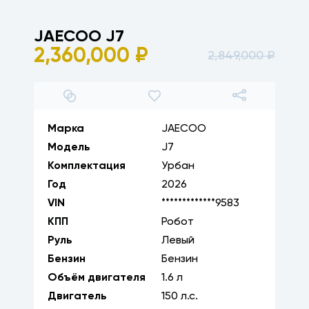
JAECOO
J7
2,360,000
₽
2,849,000
₽
1
/
20
Марка
JAECOO
Модель
J7
Комплектация
Урбан
Год
2026
VIN
*************9583
КПП
Робот
Руль
Левый
Бензин
Бензин
Объём двигателя
1.6
л
Двигатель
150
л.с.