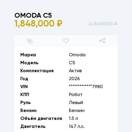
OMODA
C5
1,848,000
₽
2,349,000
₽
1
/
36
Марка
Omoda
Модель
C5
Комплектация
Актив
Год
2026
VIN
*************7980
КПП
Робот
Руль
Левый
Бензин
Бензин
Объём двигателя
1.5
л
Двигатель
147
л.с.