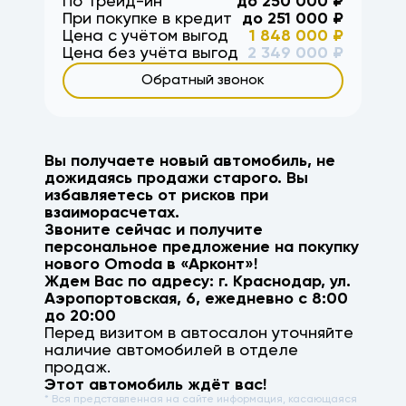
По Трейд-ин
до
250 000
₽
При покупке в кредит
до
251 000
₽
Цена с учётом выгод
1 848 000
₽
Цена без учёта выгод
2 349 000
₽
Обратный звонок
Вы получаете новый автомобиль, не
дожидаясь продажи старого. Вы
избавляетесь от рисков при
взаиморасчетах.
Звоните сейчас и получите
персональное предложение на покупку
нового
Omoda
в «Арконт»!
Ждем Вас по адресу: г.
Краснодар
,
ул.
Аэропортовская, 6
, ежедневно с 8:00
до 20:00
Перед визитом в автосалон уточняйте
наличие автомобилей в отделе
продаж.
Этот автомобиль ждёт вас!
* Вся представленная на сайте информация, касающаяся