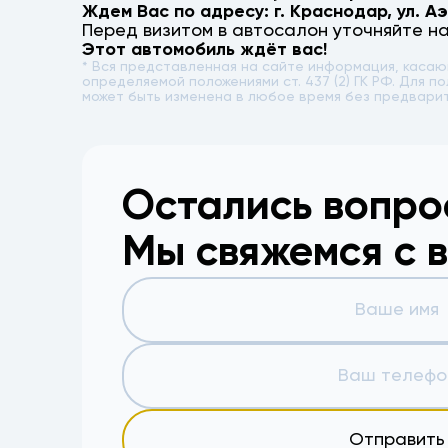
Ждем Вас по адресу: г.
Краснодар
,
ул. А
Перед визитом в автосалон уточняйте н
Этот автомобиль ждёт вас!
* Вся представленная на сайте информация, каса
определяемой положениями ст. 437 (2) ГК РФ. Для
может быть изменена в любое время без предвари
Остались вопр
Мы свяжемся с 
Отправить