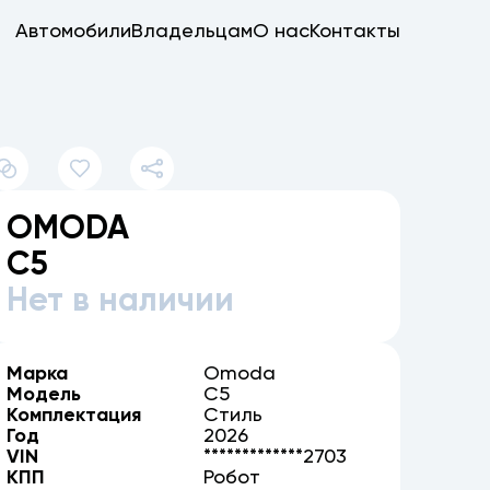
Автомобили
Владельцам
О нас
Контакты
OMODA
C5
Нет в наличии
Марка
Omoda
Модель
C5
Комплектация
Стиль
Год
2026
VIN
*************2703
КПП
Робот