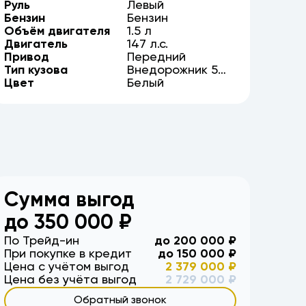
Руль
Левый
Бензин
Бензин
Объём двигателя
1.5
л
Двигатель
147
л.с.
Привод
Передний
Тип кузова
Внедорожник
5
Цвет
дв.
Белый
Сумма выгод
до
350 000
₽
По Трейд-ин
до
200 000
₽
При покупке в кредит
до
150 000
₽
Цена с учётом выгод
2 379 000
₽
Цена без учёта выгод
2 729 000
₽
Обратный звонок