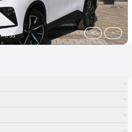
<
>
1
/
33