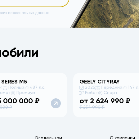
воих персональных данных.
мобили
 SERES
M5
GEELY
CITYRAY
24
Полный
487 л.с.
2025
Передний
147 л.
томат
Премиум
Робот
Спорт
5 000 000
₽
от
2 624 990
₽
 000
₽
3 254 990
₽
Владельцам
О компании