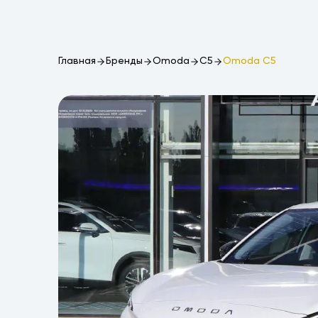
Главная
Бренды
Omoda
C5
Omoda C5