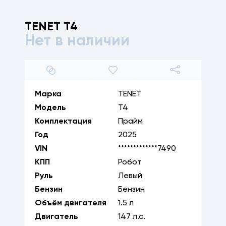
TENET
T4
Нет в наличии
1
/
8
Марка
TENET
Модель
T4
Комплектация
Прайм
Год
2025
VIN
*************7490
КПП
Робот
Руль
Левый
Бензин
Бензин
Объём двигателя
1.5
л
Двигатель
147
л.с.