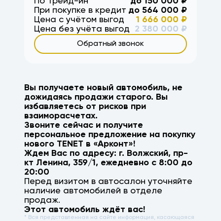
По Трейд-ин
до
150 000
₽
При покупке в кредит
до
564 000
₽
Цена с учётом выгод
1 666 000
₽
Цена без учёта выгод
2 380 000
₽
Обратный звонок
Вы получаете новый автомобиль, не
дожидаясь продажи старого. Вы
избавляетесь от рисков при
взаиморасчетах.
Звоните сейчас и получите
персональное предложение на покупку
нового
TENET
в «Арконт»!
Ждем Вас по адресу: г.
Волжский
,
пр-
кт Ленина, 359/1
, ежедневно с 8:00 до
20:00
Перед визитом в автосалон уточняйте
наличие автомобилей в отделе
продаж.
Этот автомобиль ждёт вас!
* Вся представленная на сайте информация, касающаяся