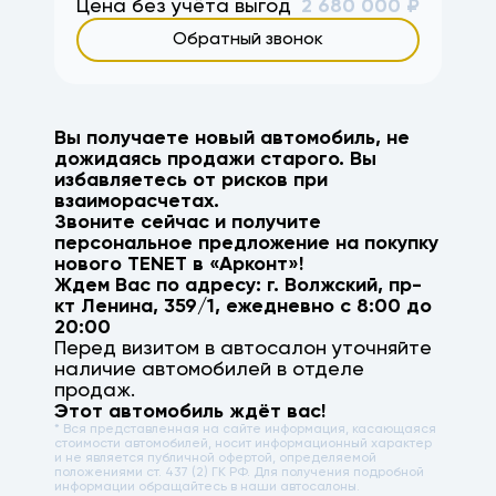
Цена без учёта выгод
2 680 000
₽
Обратный звонок
Вы получаете новый автомобиль, не
дожидаясь продажи старого. Вы
избавляетесь от рисков при
взаиморасчетах.
Звоните сейчас и получите
персональное предложение на покупку
нового
TENET
в «Арконт»!
Ждем Вас по адресу: г.
Волжский
,
пр-
кт Ленина, 359/1
, ежедневно с 8:00 до
20:00
Перед визитом в автосалон уточняйте
наличие автомобилей в отделе
продаж.
Этот автомобиль ждёт вас!
* Вся представленная на сайте информация, касающаяся
стоимости автомобилей, носит информационный характер
и не является публичной офертой, определяемой
положениями ст. 437 (2) ГК РФ. Для получения подробной
информации обращайтесь в наши автосалоны.