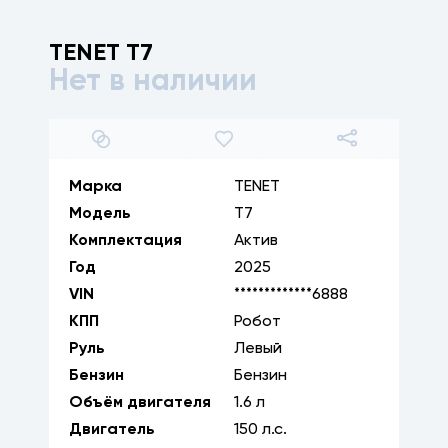
TENET
T7
Нет в наличии
1
/
7
Марка
TENET
Модель
T7
Комплектация
Актив
Год
2025
VIN
*************6888
КПП
Робот
Руль
Левый
Бензин
Бензин
Объём двигателя
1.6
л
Двигатель
150
л.с.