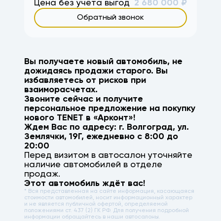
Цена без учёта выгод
2 680 000
₽
Обратный звонок
Вы получаете новый автомобиль, не
дожидаясь продажи старого. Вы
избавляетесь от рисков при
взаиморасчетах.
Звоните сейчас и получите
персональное предложение на покупку
нового
TENET
в «Арконт»!
Ждем Вас по адресу: г.
Волгоград
,
ул.
Землячки, 19Г
, ежедневно с 8:00 до
20:00
Перед визитом в автосалон уточняйте
наличие автомобилей в отделе
продаж.
Этот автомобиль ждёт вас!
* Вся представленная на сайте информация, касающаяся
стоимости автомобилей, носит информационный характер
и не является публичной офертой, определяемой
положениями ст. 437 (2) ГК РФ. Для получения подробной
информации обращайтесь в наши автосалоны.