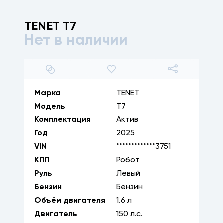
TENET
T7
Нет в наличии
1
/
12
Марка
TENET
Модель
T7
Комплектация
Актив
Год
2025
VIN
*************3751
КПП
Робот
Руль
Левый
Бензин
Бензин
Объём двигателя
1.6
л
Двигатель
150
л.с.